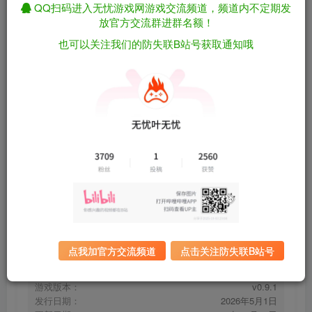
QQ扫码进入无忧游戏网游戏交流频道，频道内不定期发
放官方交流群进群名额！
也可以关注我们的防失联B站号获取通知哦
一切都好：极限硬撑/This Is Fine: Maximum
免费资源
Cope v0.9.1（官中）
资源下载
有问题看网站顶部解压运
夸克下载
行教程排查
全站统一解压密码：
迅雷下载
sygu.cc
百度下载
UC下载
点我加官方交流频道
点击关注防失联B站号
游戏大小：
242MB
游戏评价：
多半好评
游戏版本：
v0.9.1
发行日期：
2026年5月1日