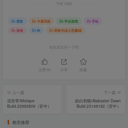
THE END
冒险
卡通风格
平台游戏
手绘
漫画
狗
类银河战士恶魔城
喜欢就支持一下吧
点赞
56
分享
收藏
上一篇
下一篇
混音带/Mixtape
皓白初晓/Alabaster Dawn
Build.22992809（官中）
Build.23149192（官中）
相关推荐