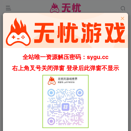
全站唯一资源解压密码：sygu.cc
Video load failed
右上角叉号关闭弹窗 登录后此弹窗不显示
00:00
/
01:20
speed
首页
冒险
正文
0
514
56
一切都好：极限硬撑/This Is Fine: Maximum
Cope v0.9.1（官中）
叶无忧
关注
私信
2个月前更新