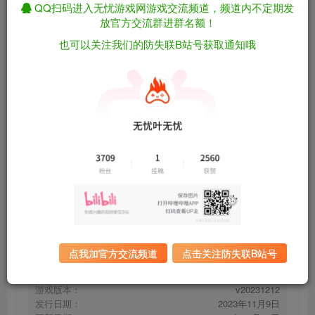
QQ扫码进入无忧游戏网游戏交流频道，频道内不定期发
放官方交流群进群名额！
也可以关注我们的防失联B站号获取通知哦
破晓传说/破晓传奇/Tales of Arise v20231212
免费资源
包含全DLC（官中）
资源下载
有问题看网站顶部解压运
夸克下载
行教程排查
全站统一解压密码：
迅雷下载
sygu.cc
百度下载
UC下载
点我加官方交流频道
点击关注防失联B站号
游戏大小：
47.9GB
游戏评价：
特别好评
游戏版本：
v20231212
发行日期：
2023年11月9日