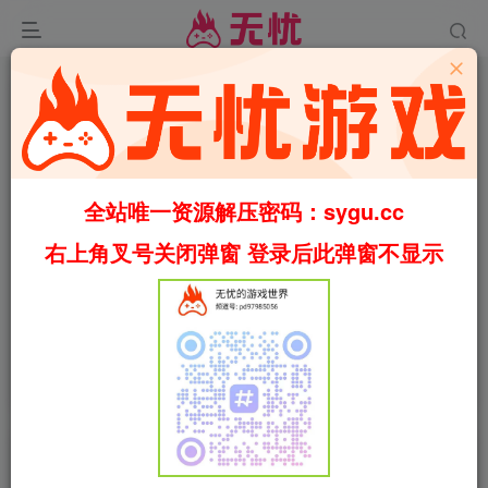
全站唯一资源解压密码：sygu.cc
右上角叉号关闭弹窗 登录后此弹窗不显示
00:00
/
01:28
speed
首页
冒险
正文
0
1312
86
破晓传说/破晓传奇/Tales of Arise v20231212
包含全DLC（官中）
叶无忧
关注
私信
2个月前更新