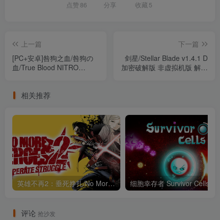
点赞
86
分享
收藏
5
上一篇
下一篇
[PC+安卓]咎狗之血/咎狗の
剑星/Stellar Blade v1.4.1 D
血/True Blood NITRO
加密破解版 非虚拟机版 解压
ARCHIVE 完整版 安卓吉里
即玩 包含全DLC 附修改器
吉里模拟器运行（官中）
（官中）
相关推荐
英雄不再2：垂死挣扎/No More Heroes 2: Desperate Struggle Build.23391874（官中）
细胞幸存者 S
评论
抢沙发