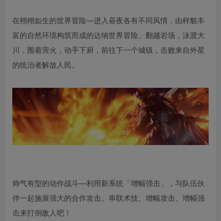
在栩栩如生的世界冒险—进入昼夜各有不同风情，由样貌丰
富的自然环境构筑而成的达纳世界冒险。翻越岩场，泳渡大
川，围着营火，动手下厨，前往下一个城镇，击败来自外星
的统治者解放人民。
帅气有型的动作战斗—利用新系统「增幅强击」，与队伍伙
伴一起施展强大的合作攻击。串联术技、增幅攻击、增幅强
击来打倒敌人吧！