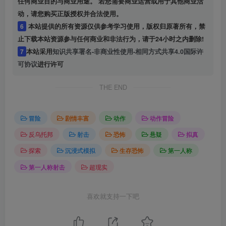
任何商业目的与商业用途。 若您需要商业运营或用于其他商业活
动，请您购买正版授权并合法使用。
6
本站提供的所有资源仅供参考学习使用，版权归原著所有，禁
止下载本站资源参与任何商业和非法行为，请于24小时之内删除!
7
本站采用
知识共享署名-非商业性使用-相同方式共享4.0国际许
可协议
进行许可
THE END
冒险
剧情丰富
动作
动作冒险
反乌托邦
射击
恐怖
悬疑
拟真
探索
沉浸式模拟
生存恐怖
第一人称
第一人称射击
超现实
喜欢就支持一下吧