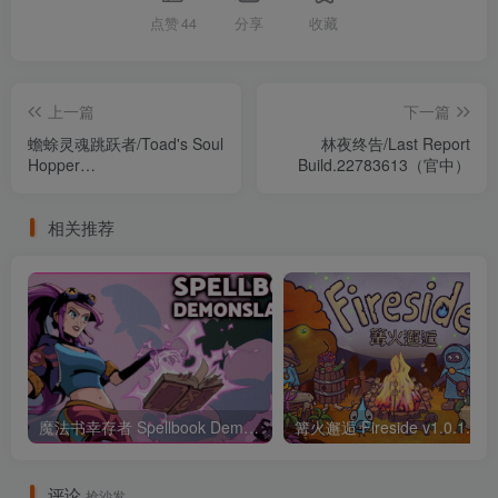
点赞
44
分享
收藏
上一篇
下一篇
蟾蜍灵魂跳跃者/Toad's Soul
林夜终告/Last Report
Hopper
Build.22783613（官中）
Build.22193721（官中）
相关推荐
魔法书幸存者 Spellbook Demonslayers Build.15569051 （官中）
评论
抢沙发