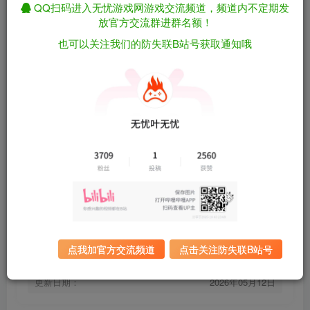
QQ扫码进入无忧游戏网游戏交流频道，频道内不定期发
放官方交流群进群名额！
工政2/INDUSTRIA 2 Build.23014435（官中）
免费资源
也可以关注我们的防失联B站号获取通知哦
资源下载
有问题看网站顶部解压运
夸克下载
行教程排查
全站统一解压密码：
迅雷下载
sygu.cc
百度下载
UC下载
游戏大小：
16.8GB
游戏评价：
褒贬不一
点我加官方交流频道
点击关注防失联B站号
游戏版本：
Build.23014435
发行日期：
2026年4月30日
更新日期：
2026年05月12日