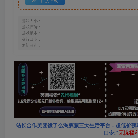
百度下载
游戏大小：
游戏评价：
游戏版本：
发行日期：
更新日期：
站长合作美团饿了么淘票票三大生活平台，超低价获
口令:“
无忧福