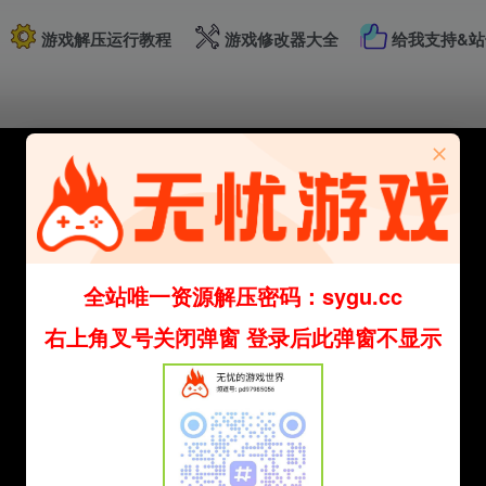
游戏解压运行教程
游戏修改器大全
给我支持&站
全站唯一资源解压密码：sygu.cc
右上角叉号关闭弹窗 登录后此弹窗不显示