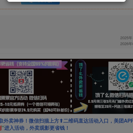
UC下载
2025
2026
取外卖神券！微信扫描上方⬆二维码直达活动入口，美团AP
利
”
进入活动，外卖观影更省钱！