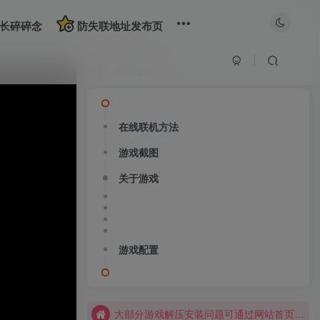
长碎碎念
防失联地址发布页
文章目录
在线联机方法
游戏截图
大部分游戏解压安装问题可通过网站首页运行教程排查解决
关于游戏
全站资源解压密码：sygu.cc
网站图片加载不出来？打开加速器，加速steam，清空浏览器缓存试试
网站图片加载不出来？打开加速器，加速steam，清空浏览器缓存试试
游戏配置
求游戏、游戏补档、资源反馈请去网站首页更新征集留言，其他界面响应不及时
大部分游戏解压安装问题可通过网站首页运行教程排查解决
全站资源解压密码：sygu.cc