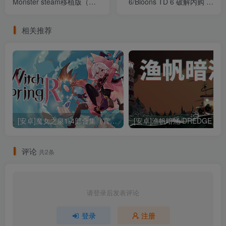
Monster steam移植版（官
6/Bloons TD 6 破解内购 内
中）
置作弊菜单版（官中）
相关推荐
[安卓]魔女之泉1-4部合集（官中）
评论
共2条
请登录后发表评论
登录
注册