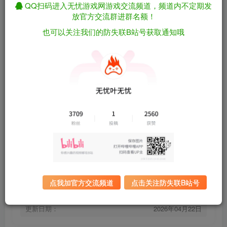
QQ扫码进入无忧游戏网游戏交流频道，频道内不定期发
放官方交流群进群名额！
也可以关注我们的防失联B站号获取通知哦
[安卓]陷阵之志/Into the Breach steam移植版
免费资源
（官中）
资源下载
有问题看网站顶部解压运
夸克下载
行教程排查
全站统一解压密码：
迅雷下载
sygu.cc
百度下载
UC下载
点我加官方交流频道
点击关注防失联B站号
游戏大小：
569MB
游戏版本：
steam移植版
更新日期：
2026年04月22日