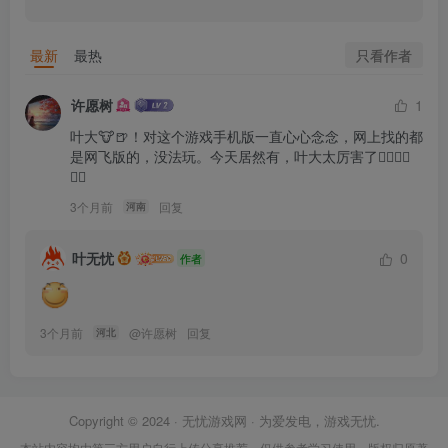
只看作者
最新
最热
许愿树
1
叶大🐮🍺！对这个游戏手机版一直心心念念，网上找的都
是网飞版的，没法玩。今天居然有，叶大太厉害了👍🏻👍🏻
👍🏻
3个月前
回复
河南
叶无忧
0
作者
3个月前
@
许愿树
回复
河北
Copyright © 2024 ·
无忧游戏网
· 为爱发电，游戏无忧.
本站内容均由第三方用户自行上传分享推荐，仅供参考学习使用，版权归原著