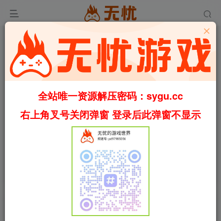
全站唯一资源解压密码：sygu.cc
Video load failed
右上角叉号关闭弹窗 登录后此弹窗不显示
00:00
/
01:10
speed
首页
安卓游戏
正文
2
1328
12
[安卓]陷阵之志/Into the Breach steam移植版
（官中）
叶无忧
关注
私信
3个月前更新