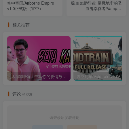
空中帝国/Airborne Empire
吸血鬼爬行者: 屠戮地牢的吸
v1.0正式版（官中）
血鬼幸存者/Vampire
Crawlers: The Turbo
Wildcard from Vampire
相关推荐
Survivors
Build.22813976（官中）
贝塔咖啡馆：书写你的爱情故事/Beta Kafe : Write Your Love Story Build.22891919（官中）
虚
评论
抢沙发
请登录后发表评论