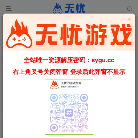
全站唯一资源解压密码：sygu.cc
右上角叉号关闭弹窗 登录后此弹窗不显示
00:00
/
01:27
speed
首页
冒险
正文
0
722
28
克苏鲁：恐怖深渊/Cthulhu: The Cosmic
Abyss Build.22804801（官中）
叶无忧
关注
私信
2个月前更新