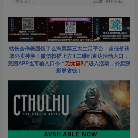
更新日期：
2026年04月30日
站长合作美团饿了么淘票票三大生活平台，超低价获
取外卖神券！微信扫描上方⬆二维码直达活动入口，
美团APP也可输入口令:“
无忧福利
”
进入活动，外卖观
影更省钱！