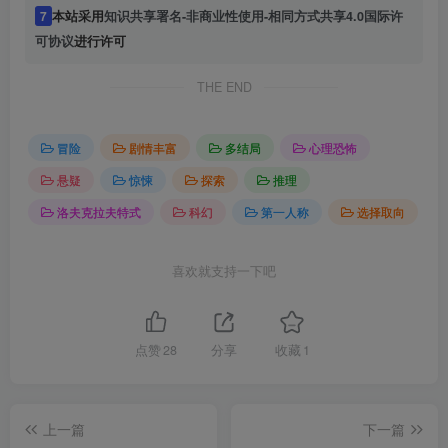
7
本站采用
知识共享署名-非商业性使用-相同方式共享4.0国际许
可协议
进行许可
THE END
冒险
剧情丰富
多结局
心理恐怖
悬疑
惊悚
探索
推理
洛夫克拉夫特式
科幻
第一人称
选择取向
喜欢就支持一下吧
点赞
28
分享
收藏
1
上一篇
下一篇