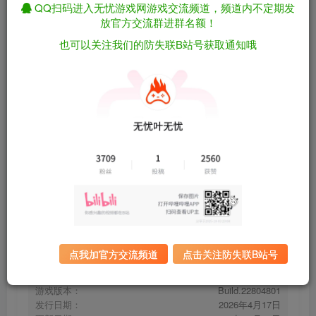
QQ扫码进入无忧游戏网游戏交流频道，频道内不定期发
放官方交流群进群名额！
也可以关注我们的防失联B站号获取通知哦
克苏鲁：恐怖深渊/Cthulhu: The Cosmic
免费资源
Abyss Build.22804801（官中）
资源下载
有问题看网站顶部解压运
夸克下载
行教程排查
全站统一解压密码：
迅雷下载
sygu.cc
百度下载
UC下载
点我加官方交流频道
点击关注防失联B站号
游戏大小：
13GB
游戏评价：
褒贬不一
游戏版本：
Build.22804801
发行日期：
2026年4月17日