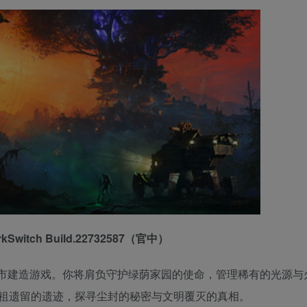
Switch Build.22732587（官中）
市建造游戏。你将肩负守护绿荫家园的使命，管理稀有的光源与
祖遗留的遗迹，探寻尘封的秘密与文明覆灭的真相。