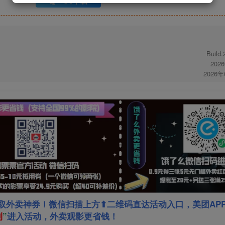
UC下载
Build
202
2026
取外卖神券！微信扫描上方⬆二维码直达活动入口，美团AP
利
”
进入活动，外卖观影更省钱！