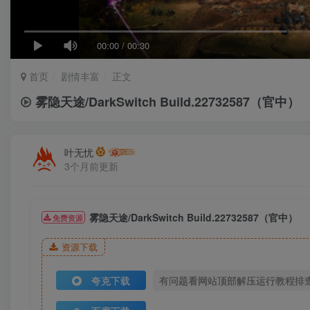
00:00
/
00:30
首页
剧情丰富
正文
雾隐天途/DarkSwitch Build.22732587（官中）
叶无忧
3个月前更新
雾隐天途/DarkSwitch Build.22732587（官中）
免费资源
资源下载
夸克下载
有问题看网站顶部解压运行教程排