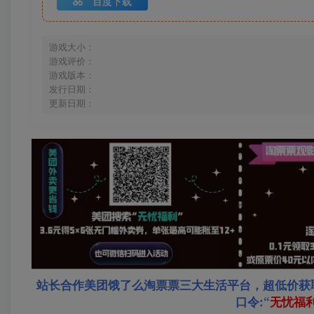
百度下载
游戏大小：
游戏评价：
游戏版本：
发行日期：
更新日期：
站长合作美团饿了么淘票票三大生活平台，超低价获
口令:“
无忧福