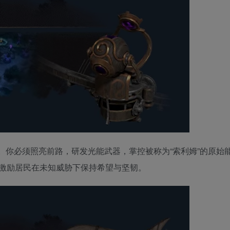
。你必须照亮前路，研发光能武器，掌控被称为“索利姆”的原始
激励居民在未知威胁下保持希望与坚韧。