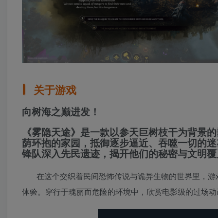
关于游戏
向树海之巅进发！
《雾隐天途》是一款以参天巨树枝干为背景的
荫环抱的家园，抵御逐步逼近、吞噬一切的迷
锋队深入先民遗迹，揭开他们的秘密与文明覆
在这个交织着民间恐怖传说与诡异生物的世界里，游
体验。穿行于瑰丽而危险的环境中，欣赏电影级的过场动