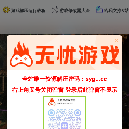
游戏解压运行教程
游戏修改器大全
给我支持&站
全站唯一资源解压密码：sygu.cc
右上角叉号关闭弹窗 登录后此弹窗不显示