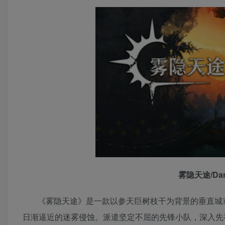
雾隐天途/Dark
《雾隐天途》是一款以参天巨树枝干为背景的垂直城
日渐逼近的迷雾侵蚀。派遣坚定不屈的先锋小队，深入先