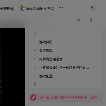
长碎碎念
防失联地址发布页
文章目录
游戏截图
关于游戏
向树海之巅进发！
《雾隐天途》是一款以参天巨树枝干为背景的垂直城市建造游戏。你将管理稀有的光源与火焰，守护被绿荫环抱的家园，抵御逐步逼近、吞噬一切的迷雾侵袭。采集资源、研发技术、调配人力，并派出坚定的先锋队深入先民遗迹，揭开他们的秘密与文明覆灭的真相。
大部分游戏解压安装问题可通过网站首页运行教程排查解决
游戏配置
全站资源解压密码：sygu.cc
网站图片加载不出来？打开加速器，加速steam，清空浏览器缓存试试
网站图片加载不出来？打开加速器，加速steam，清空浏览器缓存试试
求游戏、游戏补档、资源反馈请去网站首页更新征集留言，其他界面响应不及时