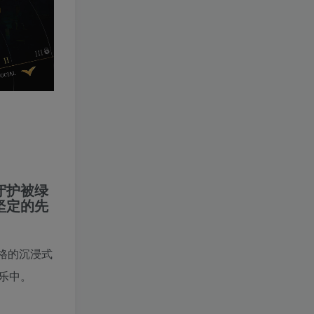
守护被绿
坚定的先
格的沉浸式
乐中。