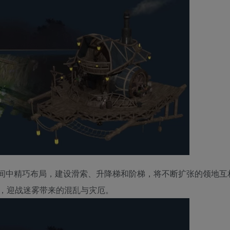
间中精巧布局，建设滑索、升降梯和阶梯，将不断扩张的领地互
，迎战迷雾带来的混乱与灾厄。