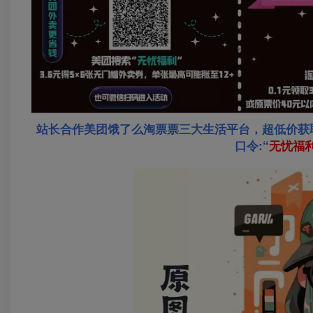
站长合作美团饿了么淘票票三大生活平台，超低价获
口令:“
无忧福