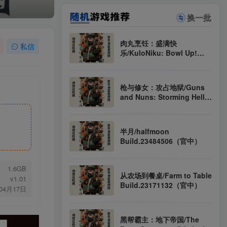
全站资源解压密码：sygu.cc
换一批
肉丸烹饪：盛满快
私信
乐/KuloNiku: Bowl Up!
Build.22664855（官中）
枪与修女：攻占地狱/Guns
and Nuns: Storming Hell
v1.0.3（官中）
半月/halfmoon
Build.23484506（官中）
1.6GB
从农场到餐桌/Farm to Table
v1.01
Build.23171132（官中）
年04月17日
黑帮霸主：地下帝国/The