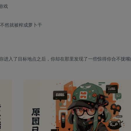
游戏
牛不然就被榨成萝卜干
你进入了目标地点之后，你却在那里发现了一些惊得你合不拢嘴