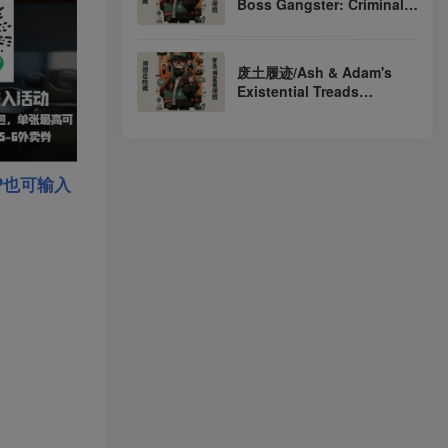
Boss Gangster: Criminal
Empire
Build.24355271（官中）
废土履迹/Ash & Adam's
Existential Treads
Build.23100269（官中）
P也可输入