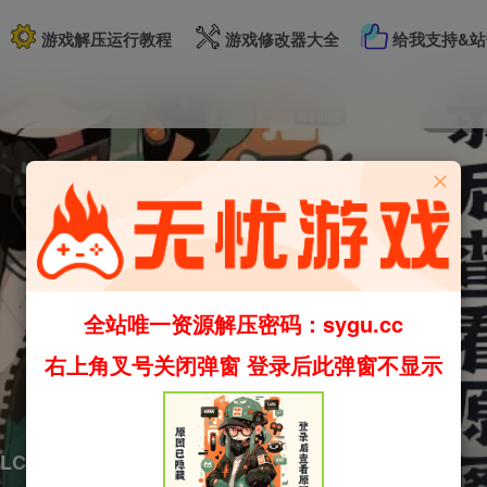
游戏解压运行教程
游戏修改器大全
给我支持&站
1
全站唯一资源解压密码：sygu.cc
右上角叉号关闭弹窗 登录后此弹窗不显示
含DLC（官中）