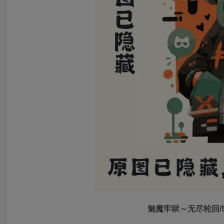
魅魔牢狱～无尽轮回/Suc