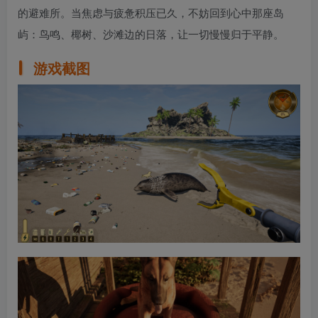
的避难所。当焦虑与疲惫积压已久，不妨回到心中那座岛
屿：鸟鸣、椰树、沙滩边的日落，让一切慢慢归于平静。
游戏截图