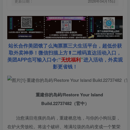
更新日期：
2026年04月15日
站长合作美团饿了么淘票票三大生活平台，超低价获
取外卖神券！微信扫描上方⬆二维码直达活动入口，
美团APP也可输入口令:“
无忧福利
”
进入活动，外卖观
影更省钱！
重建你的岛屿/Restore Your Island
Build.22737482（官中）
治愈满目疮痍的岛屿，重建栖息地，与你的小狗玩耍，
在炉火旁放松。将这个破碎、堆满垃圾的岛屿变成一个繁荣