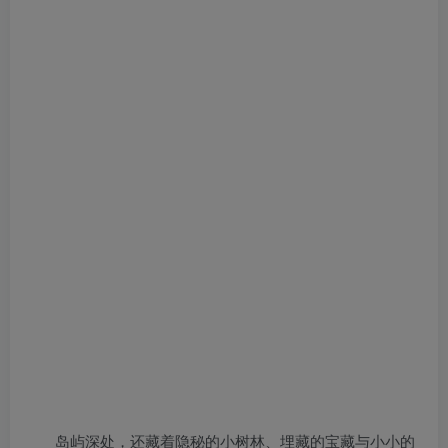
岛屿深处，还藏着隐秘的小树林、埋藏的宝藏与小小的