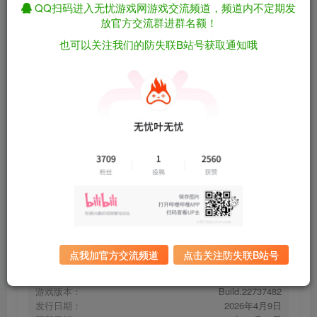
QQ扫码进入无忧游戏网游戏交流频道，频道内不定期发
放官方交流群进群名额！
也可以关注我们的防失联B站号获取通知哦
重建你的岛屿/Restore Your Island
免费资源
Build.22737482（官中）
资源下载
有问题看网站顶部解压运
夸克下载
行教程排查
全站统一解压密码：
迅雷下载
sygu.cc
百度下载
UC下载
点我加官方交流频道
点击关注防失联B站号
游戏大小：
5.1GB
游戏评价：
多半好评
游戏版本：
Build.22737482
发行日期：
2026年4月9日