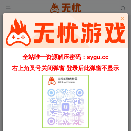
全站唯一资源解压密码：sygu.cc
Video load failed
右上角叉号关闭弹窗 登录后此弹窗不显示
00:00
/
00:50
speed
首页
休闲
正文
0
922
93
重建你的岛屿/Restore Your Island
Build.22737482（官中）
叶无忧
关注
私信
3个月前更新