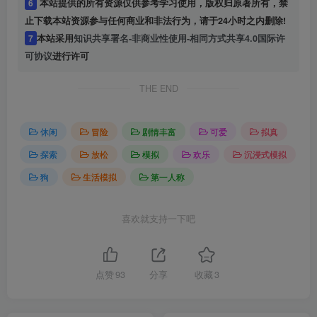
6
本站提供的所有资源仅供参考学习使用，版权归原著所有，禁
止下载本站资源参与任何商业和非法行为，请于24小时之内删除!
7
本站采用
知识共享署名-非商业性使用-相同方式共享4.0国际许
可协议
进行许可
THE END
休闲
冒险
剧情丰富
可爱
拟真
探索
放松
模拟
欢乐
沉浸式模拟
狗
生活模拟
第一人称
喜欢就支持一下吧
点赞
93
分享
收藏
3