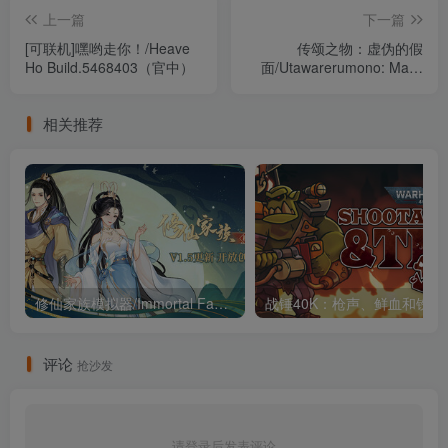
上一篇
下一篇
[可联机]嘿哟走你！/Heave
传颂之物：虚伪的假
Ho Build.5468403（官中）
面/Utawarerumono: Mask
of Deception 完整版 包含全
DLC（官中）
相关推荐
修仙家族模拟器/Immortal Family v1.5 “V1.5大版本更新 新增大量内容”（官中）
评论
抢沙发
请登录后发表评论