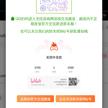
speed
QQ扫码进入无忧游戏网游戏交流频道，频道内不定
期发放官方交流群进群名额！
0
也可以关注我们的防失联B站号获取通知哦
Build.22586792（官中）
关注
Build.22586792（官中）
查
迅雷下载
全站统一解压密码：sygu.cc
点我加官方交流频道
点击关注防失联B站号