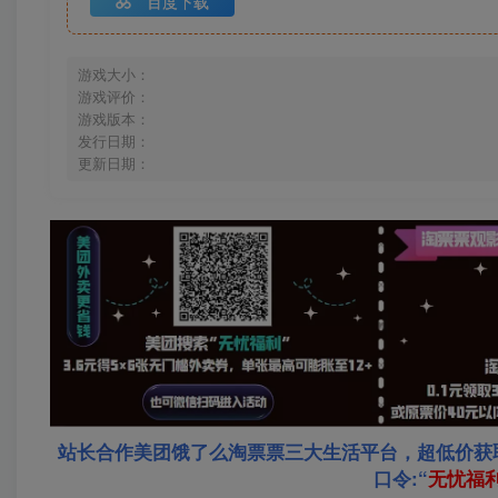
百度下载
游戏大小：
游戏评价：
游戏版本：
发行日期：
更新日期：
站长合作美团饿了么淘票票三大生活平台，超低价获
口令:“
无忧福