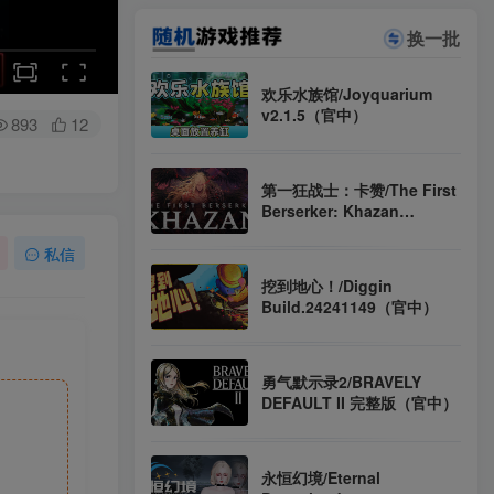
换一批
欢乐水族馆/Joyquarium
v2.1.5（官中）
893
12
第一狂战士：卡赞/The First
Berserker: Khazan
Build.22579715 D加密破解
版 非虚拟机版 解压即玩（官
私信
中）
挖到地心！/Diggin
Build.24241149（官中）
勇气默示录2/BRAVELY
DEFAULT II 完整版（官中）
永恒幻境/Eternal