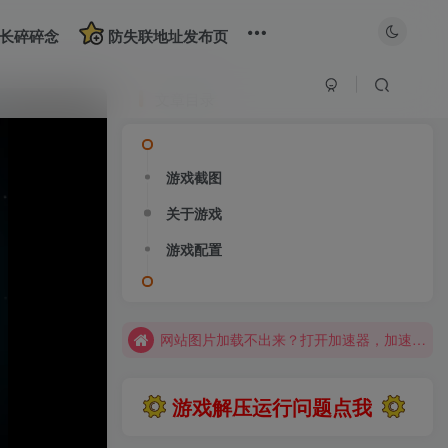
长碎碎念
防失联地址发布页
文章目录
游戏截图
大部分游戏解压安装问题可通过网站首页运行教程排查解决
关于游戏
全站资源解压密码：sygu.cc
游戏配置
网站图片加载不出来？打开加速器，加速steam，清空浏览器缓存试试
网站图片加载不出来？打开加速器，加速steam，清空浏览器缓存试试
求游戏、游戏补档、资源反馈请去网站首页更新征集留言，其他界面响应不及时
大部分游戏解压安装问题可通过网站首页运行教程排查解决
游戏解压运行问题点我
全站资源解压密码：sygu.cc