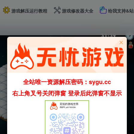
游戏解压运行教程
游戏修改器大全
给我支持&站
全站唯一资源解压密码：sygu.cc
右上角叉号关闭弹窗 登录后此弹窗不显示