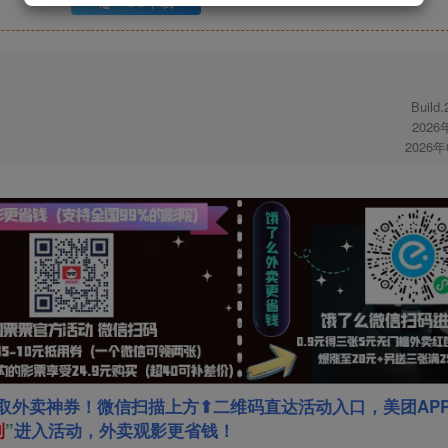
UC下载
Build
2026
2026
取外卖神券！微信扫描上方⬆二维码直达活动入口，美团AP
利
”
进入活动，外卖观影更省钱！