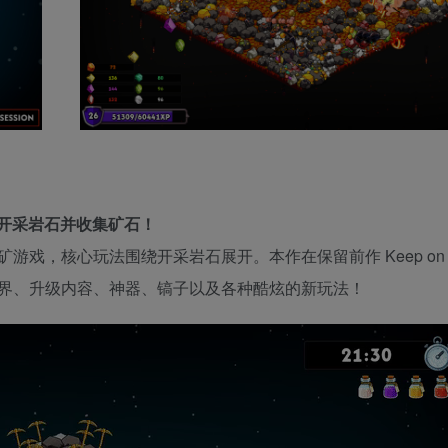
开采岩石并收集矿石！
增量式采矿游戏，核心玩法围绕开采岩石展开。本作在保留前作 Keep on Mi
界、升级内容、神器、镐子以及各种酷炫的新玩法！