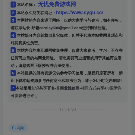
无忧免费游戏网
1
本站名称：
https://www.sygu.cc/
2
本站永久防失联网址：
3
本网站的内容来源于网络，仅供大家学习与参考，如有侵权，
请联系站长 邮箱
carolsy606@gmail.com
进行删除处理。
4
本站部分内容转载自其它媒体，但并不代表本站赞同其观点和
对其真实性负责。
5
本站内容均由互联网收集整理，仅供大家参考、学习，不存在
任何商业目的与商业用途。 若您需要商业运营或用于其他商业活
动，请您购买正版授权并合法使用。
6
本站提供的所有资源仅供参考学习使用，版权归原著所有，禁
止下载本站资源参与任何商业和非法行为，请于24小时之内删除!
7
本站采用
知识共享署名-非商业性使用-相同方式共享4.0国际许
可协议
进行许可
THE END
福利