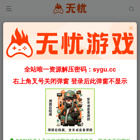
1
8329
85
全站唯一资源解压密码：sygu.cc
孤岛奇缘/Island Of Enchantment 官中步兵版（官中）
首页
福利
正文
右上角叉号关闭弹窗 登录后此弹窗不显示
叶无忧
关注
私信
3个月前更新
孤岛奇缘/Island Of Enchantment 官中步兵版
免费资源
（官中）