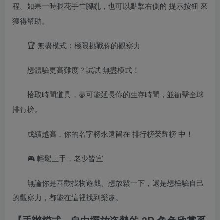
程。如果一時眼花手忙腳亂，也可以點擊右側的 提示按鈕 來
獲得幫助。
🏆 無盡模式：極限挑戰你的觀察力
想體驗更高難度？試試 無盡模式！
拾取時間道具，盡可能延長你的生存時間，並衝擊全球
排行榜。
成績越高，你的名字將永遠留在 排行榜榮耀榜 中！
🎮 輕鬆上手，老少皆宜
無論你是喜歡找物遊戲、想放鬆一下，還是想檢驗自己
的觀察力，都能在這裡找到樂趣。
【手辦模式 · 自由擺放姿勢的 3D 角色欣賞系