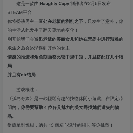
这是一款由[
Naughty Capy
]制作者在2月5日发布
STEAM平台
你将扮演男主
一直处在老板的剥削之下
，只发生了意外，你
的生活从此发生了翻天覆地的变化！
刚开始我们会邂
逅老板的美丽女儿和她在荒岛中进行艰难的
求生
之后会逐渐遇到其他的女主
情感的推进和角色刻画都比较中规中矩，并且搭配好几个结
局
并且有ntr结局
游戏概述：
《孤島奇緣》是一款輕鬆有趣的找物休閒小遊戲。在限定時
間內，
你需要幫助 4 位各具魅力的美女尋找她們遺失的物
品。
從簡單到燒腦，總共 13 個精心設計的關卡 等你挑戰！