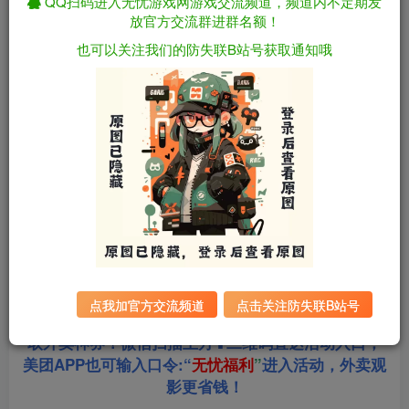
QQ扫码进入无忧游戏网游戏交流频道，频道内不定期发
放官方交流群进群名额！
资源下载
也可以关注我们的防失联B站号获取通知哦
全站统一解压密码：
迅雷下载
sygu.cc
游戏大小：
14.7GB
游戏版本：
官中步兵版
更新日期：
2026年04月04日
点我加官方交流频道
点击关注防失联B站号
站长合作美团饿了么淘票票三大生活平台，超低价获
取外卖神券！微信扫描上方⬆二维码直达活动入口，
美团APP也可输入口令:“
无忧福利
”
进入活动，外卖观
影更省钱！