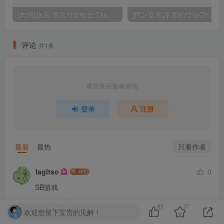
[肉鸽]旅店,酒馆与女枪士/Tavern, Inn, and the Halberd v1.1.1 官中步兵版 附全CG存档（官中）
[PC
评论
共1条
请登录后发表评论
登录
注册
只看作者
最新
最热
lagltso
0
SB游戏
3个月前
回复
上海
85
37
欢迎您留下宝贵的见解！