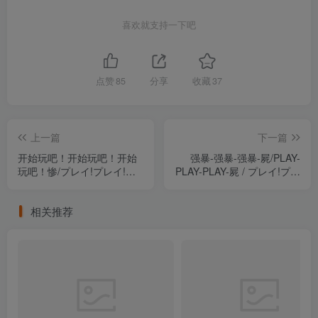
喜欢就支持一下吧
点赞
85
分享
收藏
37
上一篇
下一篇
开始玩吧！开始玩吧！开始
强暴-强暴-强暴-屍/PLAY-
玩吧！惨/プレイ!プレイ!プ
PLAY-PLAY-屍 / プレイ!プレ
レイ!惨 精翻汉化版（汉化）
イ!プレイ!屍 精翻汉化版
（汉化）
相关推荐