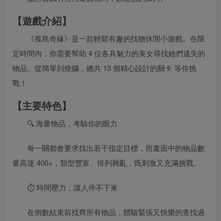
【遊戲介紹】
《孤島奇緣》是一款輕鬆有趣的找物休閒小遊戲。在限
定時間內，你需要幫助 4 位各具魅力的美女尋找她們遺失的
物品。從簡單到燒腦，總共 13 個精心設計的關卡 等你挑
戰！
【主要特色】
🔍 海量物品，考驗你的眼力
每一關都會要求找出若干指定目標，而畫面中的物品數
量高達 400+，類型豐富、排列雜亂，既刺激又充滿挑戰。
⏱️ 時間壓力，讓人停不下來
在倒數結束前找齊所有物品，體驗緊張又快樂的查找過