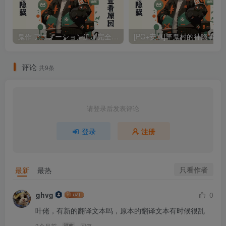
鬼作 アニメーション追加完全版/鬼作 动画追加完全版 精翻汉化版（汉化）
[PC+安卓]竿鬼村的神
评论
共9条
请登录后发表评论
登录
注册
只看作者
最新
最热
ghvg
0
叶佬，有新的翻译文本吗，原本的翻译文本有时候很乱
3个月前
回复
河南