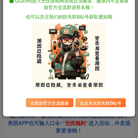
QQ扫码进入无忧游戏网游戏交流频道，频道内不定期发
放官方交流群进群名额！
资源下载
也可以关注我们的防失联B站号获取通知哦
全站统一解压密码：
迅雷下载
sygu.cc
游戏大小：
1.1GB
游戏版本：
Mtool AI汉化润色版
更新日期：
2026年03月23日
点我加官方交流频道
点击关注防失联B站号
站长合作美团饿了么淘票票三大生活平台，超低价获
取外卖神券！微信扫描上方⬆二维码直达活动入口，
美团APP也可输入口令:“
无忧福利
”
进入活动，外卖观
影更省钱！