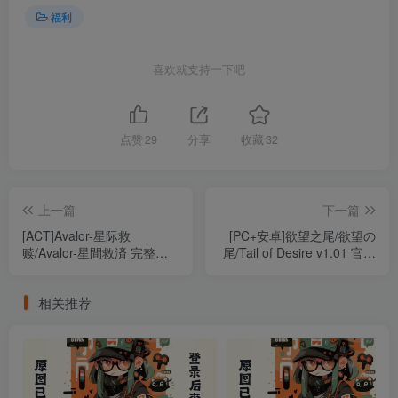
福利
喜欢就支持一下吧
点赞
29
分享
收藏
32
上一篇
下一篇
[ACT]Avalor-星际救
[PC+安卓]欲望之尾/欲望の
赎/Avalor-星間救済 完整版
尾/Tail of Desire v1.01 官中
（官中）
步兵版 安卓joi模拟器运行
（官中）
相关推荐