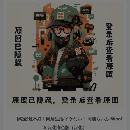
[纯爱]这不好！同居生活/イケない！ 同棲らいふ Mtool
AI汉化润色版（汉化）