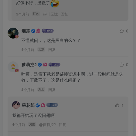
好像不行，没辙了
3个月前
@
叶无忧
回复
江苏
烟落
0
不懂就问，，这是黑白的么？？
4个月前
回复
北京
萝莉控2
0
叶哥，迅雷下载老是链接资源中啊，过一段时间就是失
效，下载不了，这是什么问题？
4个月前
回复
湖北
采花郎
1
我都开始玩了没问题啊
4个月前
@
萝莉控2
回复
河南