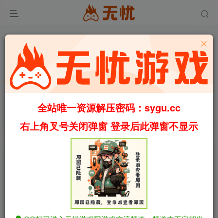
9
4071
29
[纯爱]这不好！同居生活/イケない！ 同棲らいふ Mtool
全站唯一资源解压密码：sygu.cc
AI汉化润色版（汉化）
首页
福利
正文
右上角叉号关闭弹窗 登录后此弹窗不显示
叶无忧
关注
私信
4个月前更新
[纯爱]这不好！同居生活/イケない！ 同棲らいふ
免费资源
Mtool AI汉化润色版（汉化）