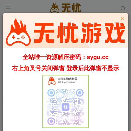
全站唯一资源解压密码：sygu.cc
Video load failed
右上角叉号关闭弹窗 登录后此弹窗不显示
00:00
/
00:29
speed
首页
乐高
正文
0
551
100
砖厂/Brick Rigs v1.10.6（官中）
叶无忧
关注
私信
4个月前更新