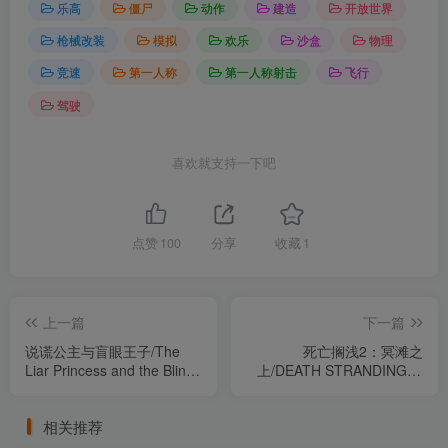
乐高
僵尸
动作
建造
开放世界
枪械改装
模拟
欢乐
沙盒
物理
竞速
第一人称
第一人称射击
飞行
驾驶
喜欢就支持一下吧
点赞
100
分享
收藏
1
上一篇
下一篇
说谎公主与盲眼王子/The
死亡搁浅2：冥滩之
Liar Princess and the Blind
上/DEATH STRANDING 2:
Prince Build.22083686（官
ON THE BEACH
中）
v1.10.89.0（官中）
相关推荐