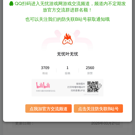
QQ扫码进入无忧游戏网游戏交流频道，频道内不定期发
放官方交流群进群名额！
砖厂/Brick Rigs v1.10.6（官中）
免费资源
也可以关注我们的防失联B站号获取通知哦
资源下载
有问题看网站顶部解压运
夸克下载
行教程排查
全站统一解压密码：
迅雷下载
sygu.cc
百度下载
UC下载
游戏大小：
616MB
游戏评价：
特别好评
点我加官方交流频道
点击关注防失联B站号
游戏版本：
v1.10.6
发行日期：
2023年7月15日
更新日期：
2026年03月21日