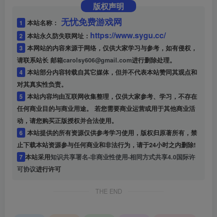
版权声明
无忧免费游戏网
1
本站名称：
https://www.sygu.cc/
2
本站永久防失联网址：
3
本网站的内容来源于网络，仅供大家学习与参考，如有侵权，
请联系站长 邮箱
carolsy606@gmail.com
进行删除处理。
4
本站部分内容转载自其它媒体，但并不代表本站赞同其观点和
对其真实性负责。
5
本站内容均由互联网收集整理，仅供大家参考、学习，不存在
任何商业目的与商业用途。 若您需要商业运营或用于其他商业活
动，请您购买正版授权并合法使用。
6
本站提供的所有资源仅供参考学习使用，版权归原著所有，禁
止下载本站资源参与任何商业和非法行为，请于24小时之内删除!
7
本站采用
知识共享署名-非商业性使用-相同方式共享4.0国际许
可协议
进行许可
THE END