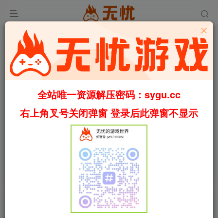
全站唯一资源解压密码：sygu.cc
右上角叉号关闭弹窗 登录后此弹窗不显示
00:00
/
02:13
speed
首页
休闲
正文
0
578
29
超级猫幸存者/Supercat Survivors 正式版（官
中）
叶无忧
关注
私信
4个月前更新