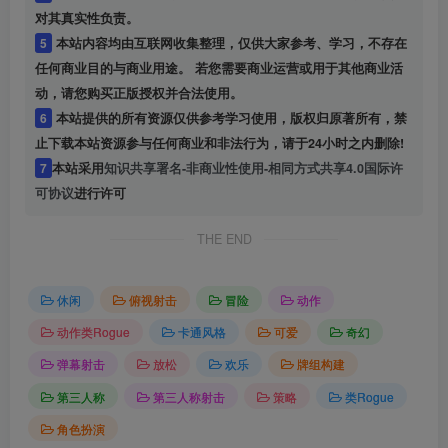
对其真实性负责。
5
本站内容均由互联网收集整理，仅供大家参考、学习，不存在
任何商业目的与商业用途。 若您需要商业运营或用于其他商业活
动，请您购买正版授权并合法使用。
6
本站提供的所有资源仅供参考学习使用，版权归原著所有，禁
止下载本站资源参与任何商业和非法行为，请于24小时之内删除!
7
本站采用
知识共享署名-非商业性使用-相同方式共享4.0国际许
可协议
进行许可
THE END
休闲
俯视射击
冒险
动作
动作类Rogue
卡通风格
可爱
奇幻
弹幕射击
放松
欢乐
牌组构建
第三人称
第三人称射击
策略
类Rogue
角色扮演