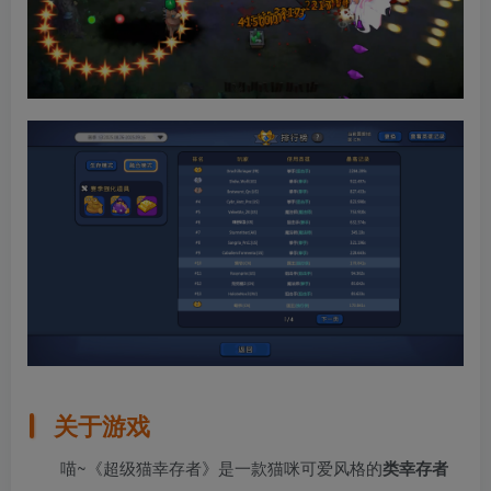
关于游戏
喵~《超级猫幸存者》是一款猫咪可爱风格的
类幸存者