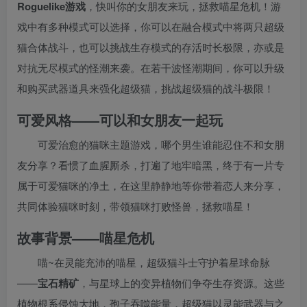
Roguelike游戏
，快叫你的女朋友来玩，拯救喵星危机！游
戏中有多种模式可以选择，你可以在融合模式中将两只超级
猫合体战斗，也可以挑战生存模式的存活时长极限，亦或是
对抗无尽模式的怪潮来袭。在若干波怪潮期间，你可以升级
和购买武器道具来强化超级猫，挑战超级猫的战斗极限！
可爱风格——可以和女朋友一起玩
可爱治愈的猫咪主题游戏，哪个男生谁能忍住不和女朋
友分享？看惯了血腥厮杀，打遍了地牢暗黑，终于有一片专
属于可爱猫咪的净土，在这里静静地等你带着恋人来分享，
共同体验猫咪时刻，带领猫咪打败怪兽，拯救喵星！
故事背景——喵星危机
喵~在灵能充沛的喵星，超级猫斗士守护着星球命脉
——
宝石精矿
，与星球上的变异植物们争夺生存资源。这些
植物根系侵蚀大地，孢子吞噬能量，超级猫以灵能武器与之