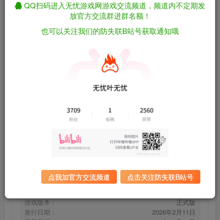
QQ扫码进入无忧游戏网游戏交流频道，频道内不定期发
放官方交流群进群名额！
也可以关注我们的防失联B站号获取通知哦
超级猫幸存者/Supercat Survivors 正式版（官
免费资源
中）
资源下载
有问题看网站顶部解压运
夸克下载
行教程排查
全站统一解压密码：
迅雷下载
sygu.cc
百度下载
UC下载
点我加官方交流频道
点击关注防失联B站号
游戏大小：
873MB
游戏评价：
特别好评
游戏版本：
正式版
发行日期：
2026年2月11日