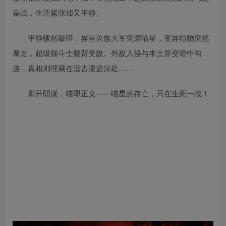
奋战，生活紧张却又平静。
平静骤然破碎，异星兽族大军突袭喵星，变异植物突然
暴走，超级猫斗士腹背受敌。外敌入侵与本土异变暗中勾
连，真相则埋藏在远古遗迹深处……
撕开阴谋，喵即正义——喵星的存亡，只在生死一战！