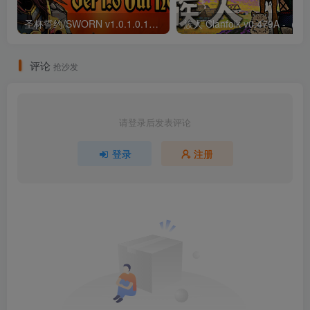
圣杯誓约/SWORN v1.0.1.0.1018（官中）
族人 Clanfolk 
评论
抢沙发
请登录后发表评论
登录
注册