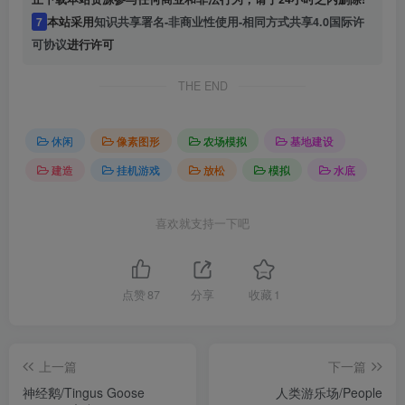
7
本站采用
知识共享署名-非商业性使用-相同方式共享4.0国际许
可协议
进行许可
THE END
休闲
像素图形
农场模拟
基地建设
建造
挂机游戏
放松
模拟
水底
喜欢就支持一下吧
点赞
87
分享
收藏
1
上一篇
下一篇
神经鹅/Tingus Goose
人类游乐场/People