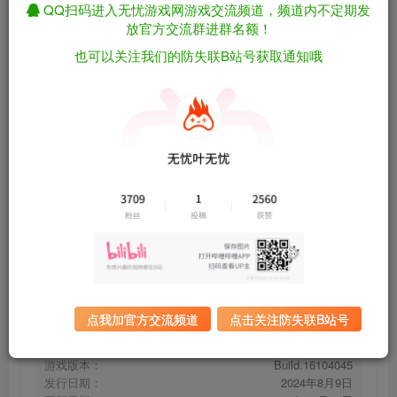
QQ扫码进入无忧游戏网游戏交流频道，频道内不定期发
放官方交流群进群名额！
也可以关注我们的防失联B站号获取通知哦
蔚蓝之下/Under the blue horizon
免费资源
Build.16104045（官中）
资源下载
有问题看网站顶部解压运
夸克下载
行教程排查
全站统一解压密码：
迅雷下载
sygu.cc
百度下载
UC下载
点我加官方交流频道
点击关注防失联B站号
游戏大小：
51MB
游戏评价：
多半好评
游戏版本：
Build.16104045
发行日期：
2024年8月9日