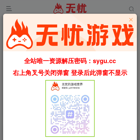
全站唯一资源解压密码：sygu.cc
Video load failed
右上角叉号关闭弹窗 登录后此弹窗不显示
00:00
/
01:25
speed
首页
休闲
正文
1
695
87
蔚蓝之下/Under the blue horizon
Build.16104045（官中）
叶无忧
关注
私信
5个月前更新