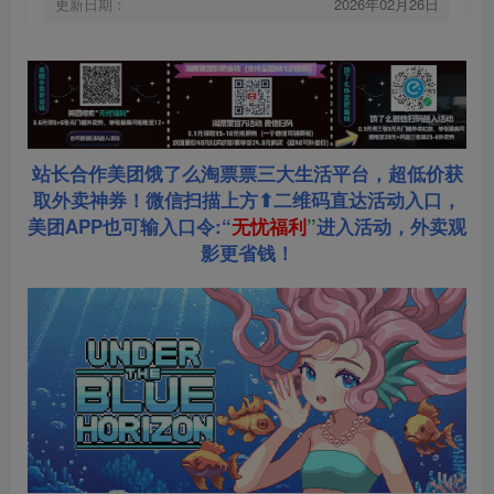
更新日期：
2026年02月26日
站长合作美团饿了么淘票票三大生活平台，超低价获
取外卖神券！微信扫描上方⬆二维码直达活动入口，
美团APP也可输入口令:“
无忧福利
”
进入活动，外卖观
影更省钱！