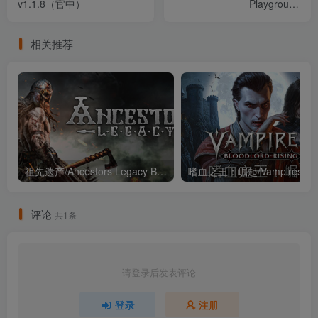
v1.1.8（官中）
Playground
Build.21786479（英文）
相关推荐
祖先遗产/Ancestors Legacy Build.21883107（官中）
嗜血之王：崛起
评论
共1条
请登录后发表评论
登录
注册