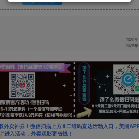
UC下载
2020
2025
取外卖神券！微信扫描上方⬆二维码直达活动入口，美团AP
利
”
进入活动，外卖观影更省钱！