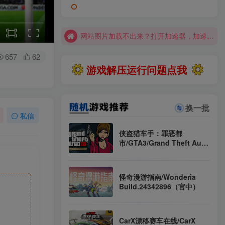
全站资源解压密码：sygu.cc
网站图片加载不出来？打开加速器，加速steam，清空浏览器缓存试试
网站图片加载不出来？打开加速器，加速steam，清空浏览器缓存试试
求游戏、游戏补档、资源反馈请去网站首页更新征集留言，其他界面响应不及时
657
62
游戏解压运行问题点我
大部分游戏解压安装问题可通过网站首页运行教程排查解决
全站资源解压密码：sygu.cc
换一批
私信
侠盗猎车手：罪恶都
市/GTA3/Grand Theft Auto
Vice City 原版 集成汉化（汉
化）
怪奇漫游指南/Wonderia
Build.24342896（官中）
CarX漂移赛车在线/CarX