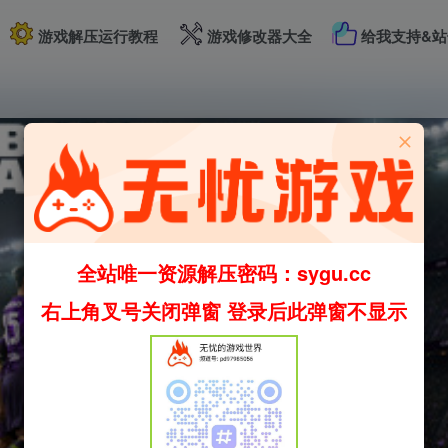
游戏解压运行教程
游戏修改器大全
给我支持&站
全站唯一资源解压密码：sygu.cc
右上角叉号关闭弹窗 登录后此弹窗不显示