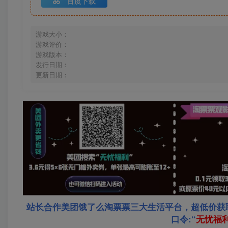
百度下载
游戏大小：
游戏评价：
游戏版本：
发行日期：
更新日期：
站长合作美团饿了么淘票票三大生活平台，超低价获
口令:“
无忧福