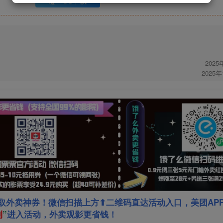
UC下载
2025
2025
取外卖神券！微信扫描上方⬆二维码直达活动入口，美团AP
利
”
进入活动，外卖观影更省钱！