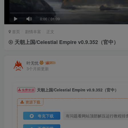
0:00
/
01:09
首页
剧情丰富
正文
天朝上国/Celestial Empire v0.9.352（官中）
叶无忧
3个月前更新
天朝上国/Celestial Empire v0.9.352（官中）
免费资源
资源下载
夸克下载
有问题看网站顶部解压运行教程排