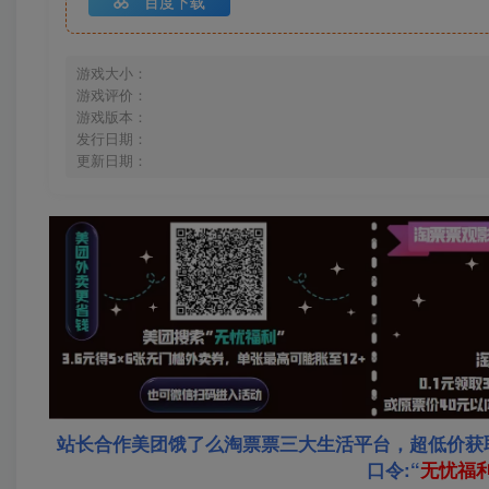
百度下载
游戏大小：
游戏评价：
游戏版本：
发行日期：
更新日期：
站长合作美团饿了么淘票票三大生活平台，超低价获
口令:“
无忧福