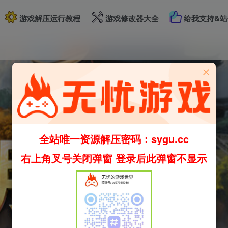
游戏解压运行教程
游戏修改器大全
给我支持&站
全站唯一资源解压密码：sygu.cc
右上角叉号关闭弹窗 登录后此弹窗不显示