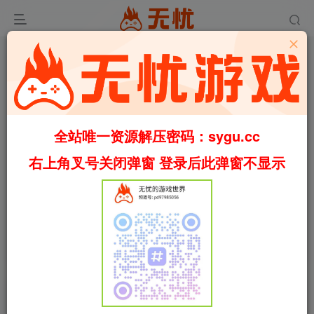
全站唯一资源解压密码：sygu.cc
右上角叉号关闭弹窗 登录后此弹窗不显示
0:00
/
01:47
speed
首页
动作
正文
0
944
11
飙酷车神/The Crew v1.2.0.0 内置中文汉化（汉
化）
叶无忧
关注
私信
11个月前更新