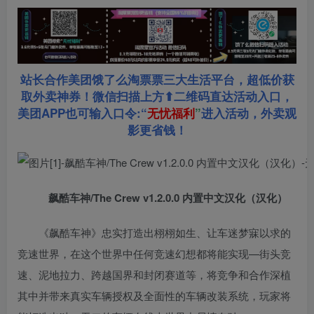
站长合作美团饿了么淘票票三大生活平台，超低价获
取外卖神券！微信扫描上方⬆二维码直达活动入口，
美团APP也可输入口令:“
无忧福利
”
进入活动，外卖观
影更省钱！
飙酷车神/The Crew v1.2.0.0 内置中文汉化（汉化）
《飙酷车神》忠实打造出栩栩如生、让车迷梦寐以求的
竞速世界，在这个世界中任何竞速幻想都将能实现—街头竞
速、泥地拉力、跨越国界和封闭赛道等，将竞争和合作深植
其中并带来真实车辆授权及全面性的车辆改装系统，玩家将