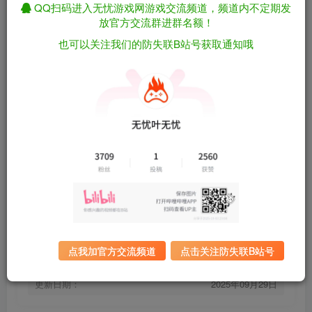
QQ扫码进入无忧游戏网游戏交流频道，频道内不定期发
放官方交流群进群名额！
也可以关注我们的防失联B站号获取通知哦
飙酷车神/The Crew v1.2.0.0 内置中文汉化（汉
免费资源
化）
资源下载
有问题看网站顶部解压运
夸克下载
行教程排查
全站统一解压密码：
迅雷下载
sygu.cc
游戏大小：
22GB
游戏评价：
褒贬不一
点我加官方交流频道
点击关注防失联B站号
游戏版本：
v1.2.0.0
发行日期：
2014年12月3日
更新日期：
2025年09月29日