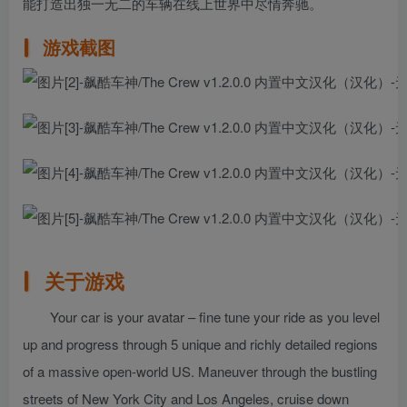
能打造出独一无二的车辆在线上世界中尽情奔驰。
游戏截图
关于游戏
Your car is your avatar – fine tune your ride as you level
up and progress through 5 unique and richly detailed regions
of a massive open-world US. Maneuver through the bustling
streets of New York City and Los Angeles, cruise down