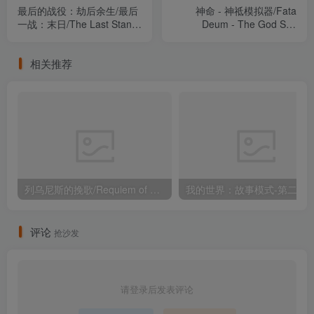
最后的战役：劫后余生/最后
神命 - 神祗模拟器/Fata
一战：末日/The Last Stand:
Deum - The God Sim
Aftermath v1.2.0.485（官
Build.22345496（官中）
中）
相关推荐
列乌尼斯的挽歌/Requiem of Reuinis Build.24229488（官中）
我的世界：故事模式-第二季（1-5章）Minecraft: Story Mode 
评论
抢沙发
请登录后发表评论