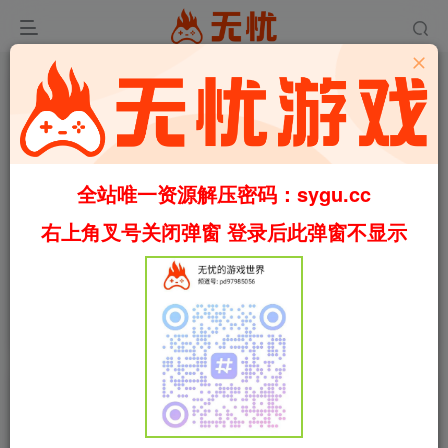
全站唯一资源解压密码：sygu.cc
右上角叉号关闭弹窗 登录后此弹窗不显示
0:00
/
01:27
speed
首页
休闲
正文
0
1114
29
伊始之地/Terra Nil v1.2.11（官中）
叶无忧
关注
私信
2个月前更新