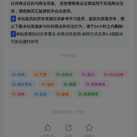
任何商业目的与商业用途。 若您需要商业运营或用于其他商业活
动，请您购买正版授权并合法使用。
6
本站提供的所有资源仅供参考学习使用，版权归原著所有，禁
止下载本站资源参与任何商业和非法行为，请于24小时之内删除!
7
本站采用
知识共享署名-非商业性使用-相同方式共享4.0国际许
可协议
进行许可
THE END
休闲
可爱
后末日
器乐
回合战略
城市营造
放松
氛围
等角视角
策略
自然
解谜
资源管理
喜欢就支持一下吧
点赞
29
分享
收藏
2