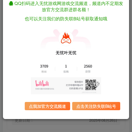
QQ扫码进入无忧游戏网游戏交流频道，频道内不定期发
放官方交流群进群名额！
伊始之地/Terra Nil v1.2.11（官中）
免费资源
也可以关注我们的防失联B站号获取通知哦
资源下载
有问题看网站顶部解压运
夸克下载
行教程排查
全站统一解压密码：
迅雷下载
sygu.cc
百度下载
UC下载
游戏大小：
1GB
游戏评价：
特别好评
点我加官方交流频道
点击关注防失联B站号
游戏版本：
v1.2.11
发行日期：
2023年3月28日
更新日期：
2025年08月26日