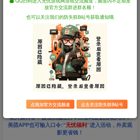
QQ扫码进入无忧游戏网游戏交流频道，频道内不定期发
放官方交流群进群名额！
资源下载
也可以关注我们的防失联B站号获取通知哦
全站统一解压密码：
迅雷下载
sygu.cc
游戏大小：
2GB
游戏版本：
v2.1.1
更新日期：
2025年08月02日
点我加官方交流频道
点击关注防失联B站号
站长合作美团饿了么淘票票三大生活平台，超低价获
取外卖神券！微信扫描上方⬆二维码直达活动入口，
美团APP也可输入口令:“
无忧福利
”
进入活动，外卖观
影更省钱！