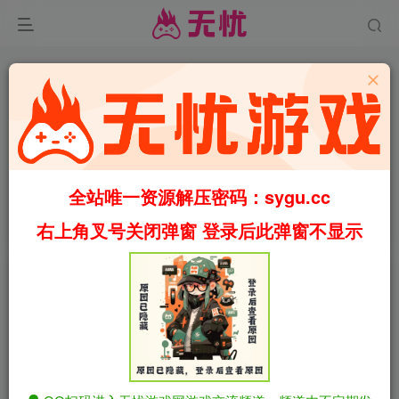
0
2776
38
爱与战争：天选将军/爱与战争：乱世军阀 v2.1.1 官中步
全站唯一资源解压密码：sygu.cc
兵版 包含全DLC（官中）
首页
福利
正文
右上角叉号关闭弹窗 登录后此弹窗不显示
叶无忧
关注
私信
1年前更新
爱与战争：天选将军/爱与战争：乱世军阀
免费资源
v2.1.1 官中步兵版 包含全DLC（官中）