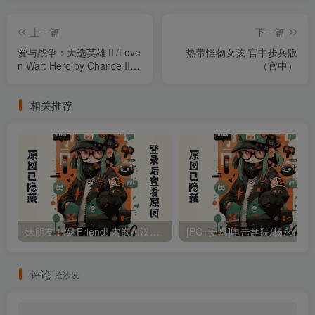
上一篇
下一篇
爱与战争：天选英雄Ⅱ/Love
热带怪物女孩 官中步兵版
n War: Hero by Chance II
（官中）
v2.20 官中步兵版 包含全
DLC（官中）
相关推荐
妹朋友！/妹Friend! 内嵌AI汉化润色版 内置全CG存档（汉化）
[PC+安卓]电击学院/杨永信模
评论
抢沙发