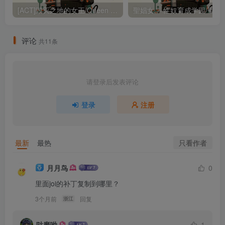
[ACT]毁灭之地的女王/Queen of the fallen land 官中步兵版（官中）
聖娼女 ～性奴育成学园/聖娼女～性奴育成
评论
共11条
请登录后发表评论
登录
注册
只看作者
最新
最热
月月鸟
0
里面joi的补丁复制到哪里？
3个月前
回复
浙江
哒磨呦
1