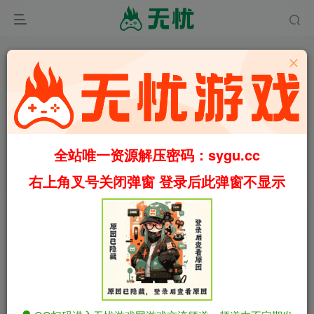
11
2.1W+
52
[PC+安卓]影色渐染~阿斯林顿的妹神官 v1.3.2 官中步兵
版 “新增DLC 新结局与大量CG 修复大量BUG” 包含全
全站唯一资源解压密码：sygu.cc
DLC 内置全CG存档 安卓joi模拟器运行（官中）
首页
手机游戏
正文
右上角叉号关闭弹窗 登录后此弹窗不显示
叶无忧
关注
私信
3个月前更新
[PC+安卓]影色渐染~阿斯林顿的妹神官 v1.3.2
免费资源
官中步兵版 “新增DLC 新结局与大量CG 修复大量BUG” 包
含全DLC 内置全CG存档 安卓joi模拟器运行（官中）