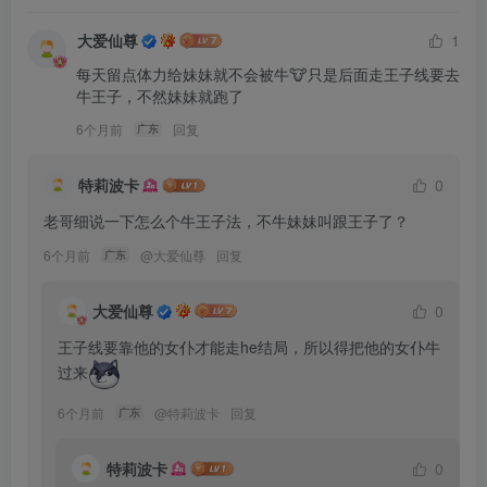
大爱仙尊
1
每天留点体力给妹妹就不会被牛🐮只是后面走王子线要去
牛王子，不然妹妹就跑了
6个月前
回复
广东
特莉波卡
0
老哥细说一下怎么个牛王子法，不牛妹妹叫跟王子了？
6个月前
@
大爱仙尊
回复
广东
大爱仙尊
0
王子线要靠他的女仆才能走he结局，所以得把他的女仆牛
过来
6个月前
@
特莉波卡
回复
广东
特莉波卡
0