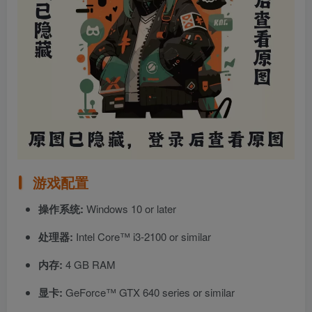
游戏配置
操作系统:
Windows 10 or later
处理器:
Intel Core™ i3-2100 or similar
内存:
4 GB RAM
显卡:
GeForce™ GTX 640 series or similar