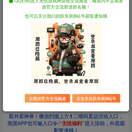
QQ扫码进入无忧游戏网游戏交流频道，频道内不定期发
放官方交流群进群名额！
资源下载
也可以关注我们的防失联B站号获取通知哦
全站统一解压密码：
迅雷下载
sygu.cc
游戏大小：
3.6GB
游戏版本：
v1.3.2
更新日期：
2025年07月22日
点我加官方交流频道
点击关注防失联B站号
站长合作美团饿了么淘票票三大生活平台，超低价获
取外卖神券！微信扫描上方⬆二维码直达活动入口，
美团APP也可输入口令:“
无忧福利
”
进入活动，外卖观
影更省钱！