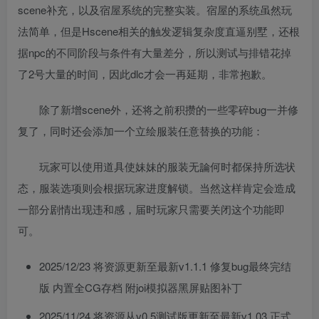
scene补充，以及宿屋系统的完整实装。宿屋的系统虽然玩
法简单，但是Hscene相关的触发逻辑复杂度直逼别墅，还根
据npc的不同阶段与条件有大量差分，所以测试与排错花掉
了2号大量的时间，因此dlc才会一再延期，非常抱歉。
除了新增scene外，还将之前积攒的一些零碎bug一并修
复了，同时还会添加一个立绘服装任意替换的功能：
玩家可以使用道具使妹妹的服装无論何时都保持所选状
态，服装选项则会根据玩家进度解锁。当然这样肯定会造成
一部分剧情出现违和感，届时玩家只需要关闭这个功能即
可。
2025/12/23 将资源更新至最新v1.1.1 修复bug最终完结
版 内置全CG存档 附joi模拟器黑屏贴图补丁
2025/11/24 将资源从v0.5测试版更新至最新v1.03 正式