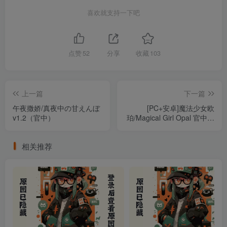
喜欢就支持一下吧
点赞
52
分享
收藏
103
上一篇
下一篇
午夜撒娇/真夜中の甘えんぼ
[PC+安卓]魔法少女欧
v1.2（官中）
珀/Magical Girl Opal 官中步
兵版 内置全回想解锁 安卓joi
模拟器运行（官中）
相关推荐