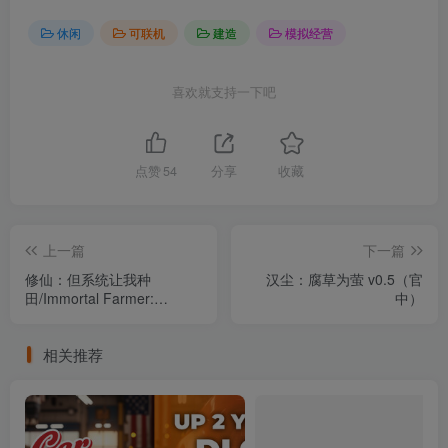
休闲
可联机
建造
模拟经营
喜欢就支持一下吧
点赞
54
分享
收藏
上一篇
下一篇
修仙：但系统让我种
汉尘：腐草为萤 v0.5（官
田/Immortal Farmer:
中）
System’s Mandate
Build.21292535（官中）
相关推荐