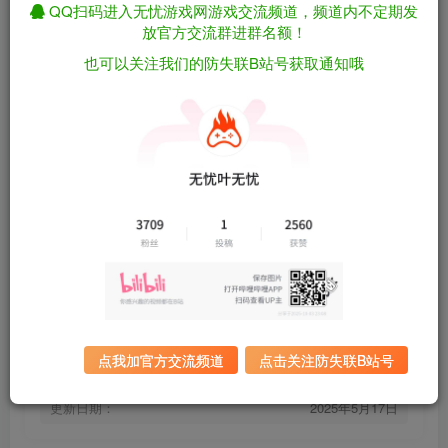
QQ扫码进入无忧游戏网游戏交流频道，频道内不定期发
放官方交流群进群名额！
也可以关注我们的防失联B站号获取通知哦
[可联机]模拟农场25 Farming Simulator 25
免费资源
v1.8.0.1 （官中）
资源下载
有问题看网站顶部解压运
夸克下载
行教程排查
全站统一解压密码：
迅雷下载
sygu.cc
游戏大小：
23.5GB
游戏评价：
褒贬不一
点我加官方交流频道
点击关注防失联B站号
游戏版本：
v1.8.0.1
发行日期：
2024 年 11 月 12 日
更新日期：
2025年5月17日