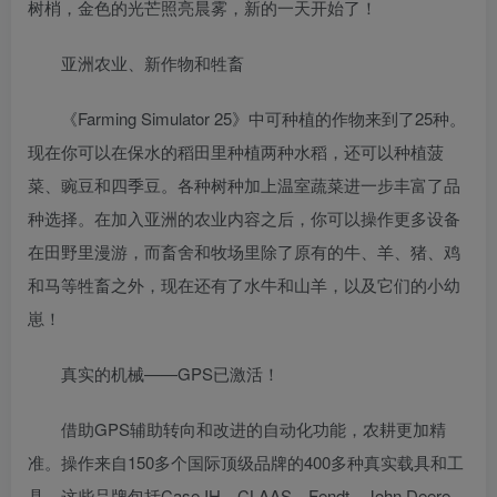
树梢，金色的光芒照亮晨雾，新的一天开始了！
亚洲农业、新作物和牲畜
《Farming Simulator 25》中可种植的作物来到了25种。
现在你可以在保水的稻田里种植两种水稻，还可以种植菠
菜、豌豆和四季豆。各种树种加上温室蔬菜进一步丰富了品
种选择。在加入亚洲的农业内容之后，你可以操作更多设备
在田野里漫游，而畜舍和牧场里除了原有的牛、羊、猪、鸡
和马等牲畜之外，现在还有了水牛和山羊，以及它们的小幼
崽！
真实的机械——GPS已激活！
借助GPS辅助转向和改进的自动化功能，农耕更加精
准。操作来自150多个国际顶级品牌的400多种真实载具和工
具，这些品牌包括Case IH、CLAAS、Fendt、John Deere、