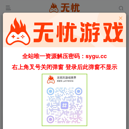
全站唯一资源解压密码：sygu.cc
右上角叉号关闭弹窗 登录后此弹窗不显示
0:00
/
02:18
speed
首页
休闲
正文
0
1158
54
[可联机]模拟农场25 Farming Simulator 25
v1.8.0.1 （官中）
叶无忧
关注
私信
1年前更新