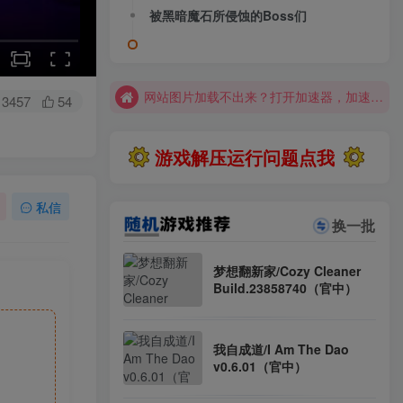
大部分游戏解压安装问题可通过网站首页运行教程排查解决
被黑暗魔石所侵蚀的Boss们
全站资源解压密码：sygu.cc
网站图片加载不出来？打开加速器，加速steam，清空浏览器缓存试试
网站图片加载不出来？打开加速器，加速steam，清空浏览器缓存试试
3457
54
求游戏、游戏补档、资源反馈请去网站首页更新征集留言，其他界面响应不及时
游戏解压运行问题点我
大部分游戏解压安装问题可通过网站首页运行教程排查解决
全站资源解压密码：sygu.cc
私信
换一批
梦想翻新家/Cozy Cleaner
Build.23858740（官中）
我自成道/I Am The Dao
v0.6.01（官中）