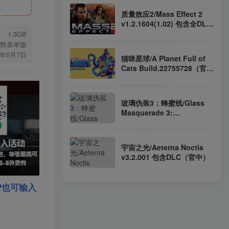
质量效应2/Mass Effect 2
v1.2.1604(1.02) 包含全DLC
集成汉化 集成4k超高清画质
1.3GB
mod 附全员存活完美通关存
置作弊菜单版
档（汉化）
5年5月7日
猫咪星球/A Planet Full of
Cats Build.22755728（官
中）
玻璃伪装3：蜂蜜线/Glass
Masquerade 3:
Honeylines
Build.23893015（官中）
宇宙之光/Aeterna Noctis
v3.2.001 包含DLC（官中）
P也可输入