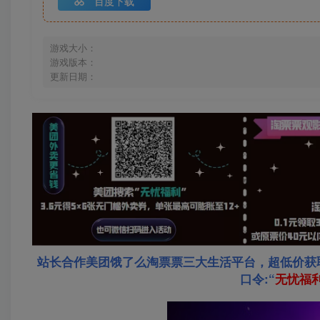
百度下载
游戏大小：
游戏版本：
更新日期：
站长合作美团饿了么淘票票三大生活平台，超低价获
口令:“
无忧福