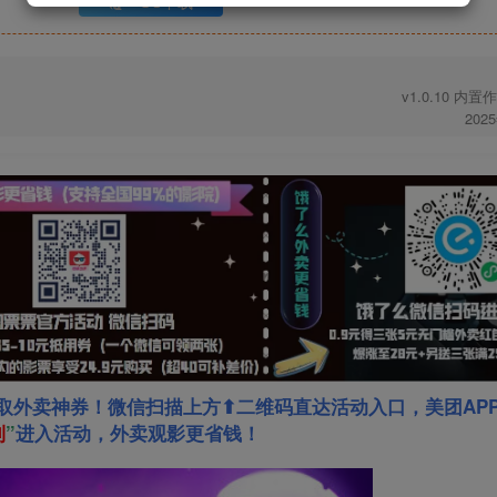
UC下载
v1.0.10 内
202
取外卖神券！微信扫描上方⬆二维码直达活动入口，美团AP
利
”
进入活动，外卖观影更省钱！