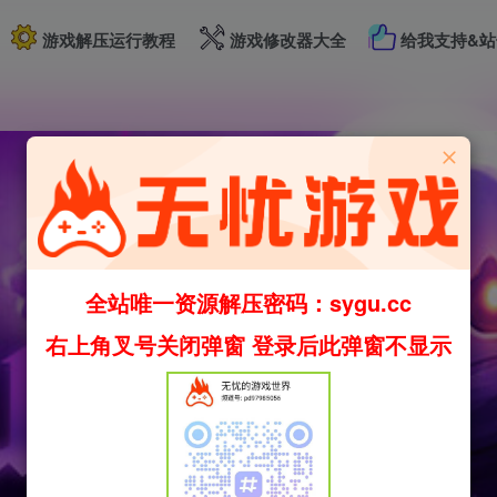
游戏解压运行教程
游戏修改器大全
给我支持&站
全站唯一资源解压密码：sygu.cc
右上角叉号关闭弹窗 登录后此弹窗不显示