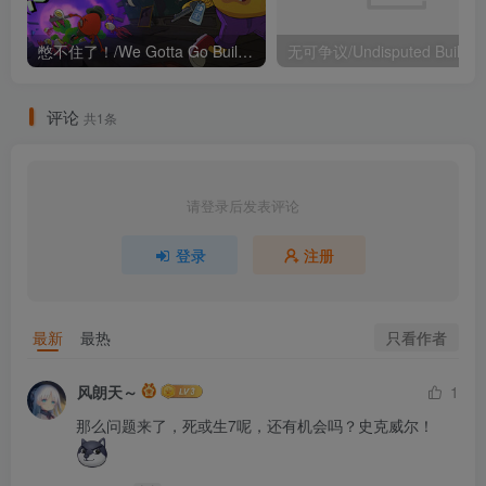
憋不住了！/We Gotta Go Build.22876488（官中）
无可争议/Undi
评论
共1条
请登录后发表评论
登录
注册
只看作者
最新
最热
风朗天～
1
那么问题来了，死或生7呢，还有机会吗？史克威尔！