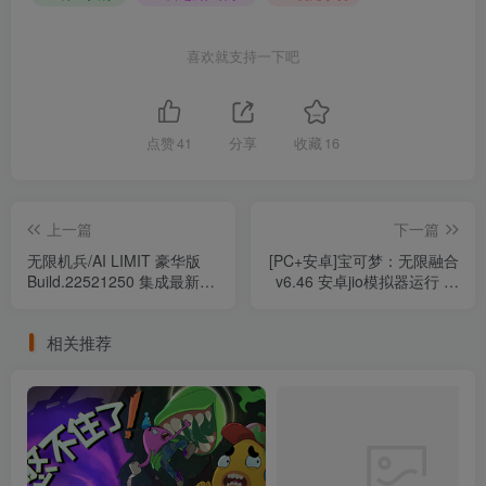
喜欢就支持一下吧
点赞
41
分享
收藏
16
上一篇
下一篇
无限机兵/AI LIMIT 豪华版
[PC+安卓]宝可梦：无限融合
Build.22521250 集成最新
v6.46 安卓jio模拟器运行 附
“厄瑞涅的战争熔炉DLC”+包
福利版本（官中）
含全DLC （官中）
相关推荐