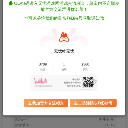
关注
私信
QQ扫码进入无忧游戏网游戏交流频道，频道内不定期发
2个月前更新
放官方交流群进群名额！
也可以关注我们的防失联B站号获取通知哦
死或生：维纳斯璀璨假期/Venus Vacation
免费资源
PRISM – DEAD OR ALIVE Xtreme – v1.05（官中）
资源下载
有问题看网站顶部解压运
夸克下载
行教程排查
全站统一解压密码：
迅雷下载
sygu.cc
百度下载
UC下载
点我加官方交流频道
点击关注防失联B站号
游戏大小：
12.1GB
游戏评价：
多半好评
游戏版本：
v1.05