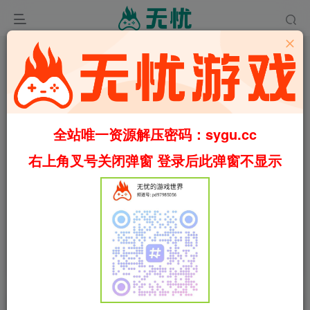
全站唯一资源解压密码：sygu.cc
右上角叉号关闭弹窗 登录后此弹窗不显示
0:00
/
01:28
speed
首页
3D平台
正文
1
5145
41
死或生：维纳斯璀璨假期/Venus Vacation
PRISM – DEAD OR ALIVE Xtreme – v1.05（官
中）
叶无忧