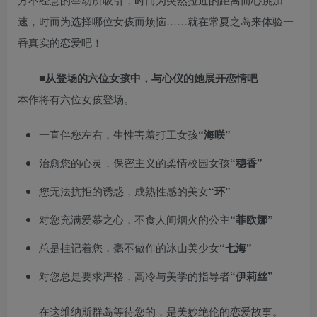
速，时而为选择哪位女孩而烦恼……就在常夏之岛来体验一
番真实的恋爱吧！
■从登场的六位女孩中，与心仪的她展开恋情吧
本作将有六位女孩登场。
一直伴您左右，生性害羞打工女孩
“海咲”
治愈您的心灵，保密主义的柔情校园女孩
“穗香”
您无法抗拒的诱惑，成熟性感的美女
“环”
对您充满爱慕之心，不食人间烟火的公主
“菲欧娜”
总是挂记着您，毫不做作的冰山美少女
“七海”
对您总是要求严格，高冷与美学的指导者
“伊莉丝”
在这维纳斯群岛等待您的，是美妙绝伦的恋爱故事。