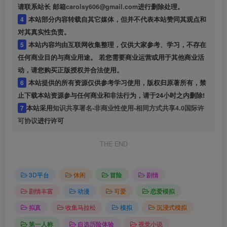
请联系站长 邮箱
carolsy606@gmail.com
进行删除处理。
4
本站部分内容转载自其它媒体，但并不代表本站赞同其观点和
对其真实性负责。
5
本站内容均由互联网收集整理，仅供大家参考、学习，不存在
任何商业目的与商业用途。 若您需要商业运营或用于其他商业活
动，请您购买正版授权并合法使用。
6
本站提供的所有资源仅供参考学习使用，版权归原著所有，禁
止下载本站资源参与任何商业和非法行为，请于24小时之内删除!
7
本站采用
知识共享署名-非商业性使用-相同方式共享4.0国际许
可协议
进行许可
THE END
3D平台
休闲
冒险
剧情
剧情丰富
动漫
可爱
恋爱模拟
拟真
收集马拉松
模拟
沉浸式模拟
第一人称
自选历险体验
视觉小说