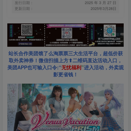
发行日期：
2025 年 3 月 27 日
更新日期：
2025年3月28日
站长合作美团饿了么淘票票三大生活平台，超低价获
取外卖神券！微信扫描上方⬆二维码直达活动入口，
美团APP也可输入口令:“
无忧福利
”
进入活动，外卖观
影更省钱！