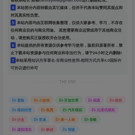
请联系站长 邮箱
carolsy606@gmail.com
进行删除处理。
4
本站部分内容转载自其它媒体，但并不代表本站赞同其观点和
对其真实性负责。
5
本站内容均由互联网收集整理，仅供大家参考、学习，不存在
任何商业目的与商业用途。 若您需要商业运营或用于其他商业活
动，请您购买正版授权并合法使用。
6
本站提供的所有资源仅供参考学习使用，版权归原著所有，禁
止下载本站资源参与任何商业和非法行为，请于24小时之内删除!
7
本站采用
知识共享署名-非商业性使用-相同方式共享4.0国际许
可协议
进行许可
THE END
冒险
小游戏
开放世界
拟真
模拟
模拟经营
氛围
汽车模拟
沉浸式模拟
沙盒
竞速
第一人称
策略
虚拟现实
解谜
驾驶