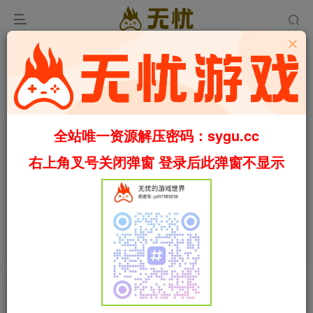
全站唯一资源解压密码：sygu.cc
右上角叉号关闭弹窗 登录后此弹窗不显示
0:00
/
01:17
speed
首页
冒险
正文
0
1127
25
汽车修理工模拟2021/Car Mechanic Simulator
2021 v1.0.39 包含全DLC（官中）
叶无忧
关注
私信
4个月前更新