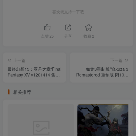
喜欢就支持一下吧
点赞
25
分享
收藏
2
上一篇
下一篇
最终幻想15：亚丹之章/Final
如龙3重制版/Yakuza 3
Fantasy XV v1261414 集成
Remastered 重制版 附10项
艾汀之章.亚丹之章.战友扩展
修改器（官繁）
包.伊格尼斯章.普隆普特章.
相关推荐
古拉迪欧拉斯章.全DLC 附高
清材质包+修改器+一周目完
美通关存档（官中）