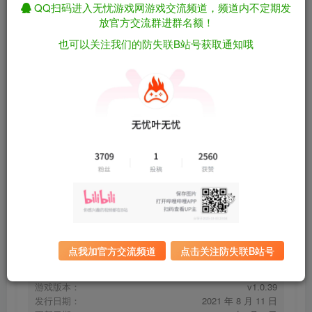
QQ扫码进入无忧游戏网游戏交流频道，频道内不定期发
放官方交流群进群名额！
也可以关注我们的防失联B站号获取通知哦
汽车修理工模拟2021/Car Mechanic Simulator
免费资源
2021 v1.0.39 包含全DLC（官中）
资源下载
有问题看网站顶部解压运
夸克下载
行教程排查
全站统一解压密码：
迅雷下载
sygu.cc
百度下载
UC下载
点我加官方交流频道
点击关注防失联B站号
游戏大小：
15.3GB
游戏评价：
特别好评
游戏版本：
v1.0.39
发行日期：
2021 年 8 月 11 日