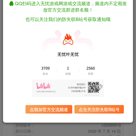
QQ扫码进入无忧游戏网游戏交流频道，频道内不定期发
放官方交流群进群名额！
也可以关注我们的防失联B站号获取通知哦
金垦小镇/澳洲梦想镇/Dinkum v20260519（官
免费资源
中）
资源下载
有问题看网站顶部解压运
夸克下载
行教程排查
全站统一解压密码：
迅雷下载
sygu.cc
百度下载
UC下载
点我加官方交流频道
点击关注防失联B站号
游戏大小：
844MB
游戏评价：
特别好评
游戏版本：
v20260519
发行日期：
2022 年 7 月 14 日