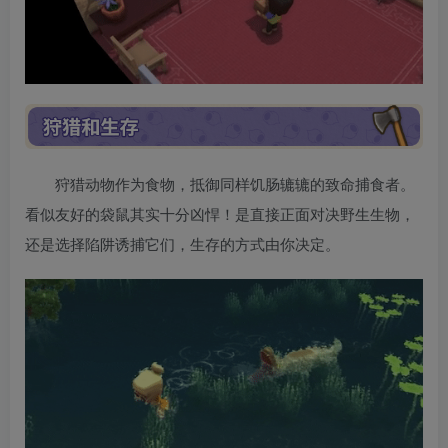
狩猎动物作为食物，抵御同样饥肠辘辘的致命捕食者。
看似友好的袋鼠其实十分凶悍！是直接正面对决野生生物，
还是选择陷阱诱捕它们，生存的方式由你决定。