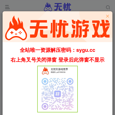
全站唯一资源解压密码：sygu.cc
右上角叉号关闭弹窗 登录后此弹窗不显示
0:00
/
01:07
speed
首页
休闲
正文
0
1299
36
金垦小镇/澳洲梦想镇/Dinkum v20260519（官
中）
叶无忧
关注
私信
1个月前更新