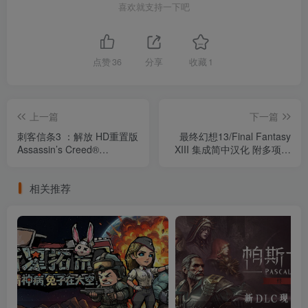
喜欢就支持一下吧
点赞
36
分享
收藏
1
上一篇
下一篇
刺客信条3 ：解放 HD重置版
最终幻想13/Final Fantasy
Assassin’s Creed®
XIII 集成简中汉化 附多项修
Liberation HD 集成简中汉化
改器+全解锁通关存档（汉
（汉化）
化）
相关推荐