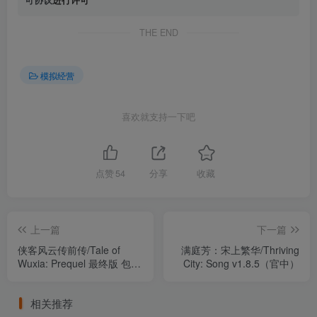
可协议
进行许可
THE END
模拟经营
喜欢就支持一下吧
点赞
54
分享
收藏
上一篇
下一篇
侠客风云传前传/Tale of
满庭芳：宋上繁华/Thriving
Wuxia: Prequel 最终版 包含
City: Song v1.8.5（官中）
幽冥路-天元异象-九幽神藏
DLC 附修改器+攻略+MOD
相关推荐
大全（官中）