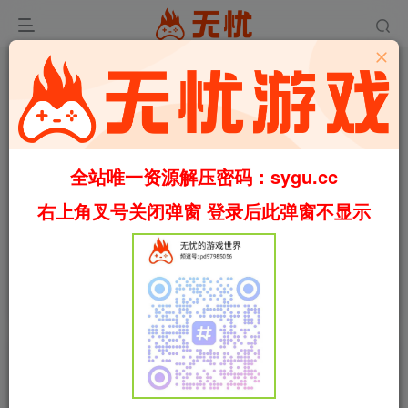
全站唯一资源解压密码：sygu.cc
右上角叉号关闭弹窗 登录后此弹窗不显示
0:00
/
04:26
speed
首页
模拟经营
正文
0
923
54
本草归元录/Herbals tycoon v0.4.8（官中）
叶无忧
关注
私信
1年前发布