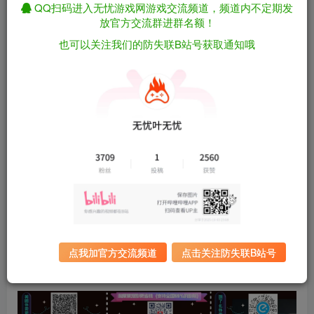
QQ扫码进入无忧游戏网游戏交流频道，频道内不定期发
放官方交流群进群名额！
本草归元录/Herbals tycoon v0.4.8（官中）
免费资源
也可以关注我们的防失联B站号获取通知哦
资源下载
有问题看网站顶部解压运
夸克下载
行教程排查
全站统一解压密码：
迅雷下载
sygu.cc
游戏大小：
628.5MB
游戏评价：
好评
游戏版本：
v0.4.8
发行日期：
2025 年 1 月 16 日
点我加官方交流频道
点击关注防失联B站号
更新日期：
2025年3月2日