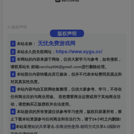
©
版权声明
版权声明
无忧免费游戏网
1
本站名称：
https://www.sygu.cc/
2
本站永久防失联网址：
3
本网站的内容来源于网络，仅供大家学习与参考，如有侵权，
请联系站长 邮箱
carolsy606@gmail.com
进行删除处理。
4
本站部分内容转载自其它媒体，但并不代表本站赞同其观点和
对其真实性负责。
5
本站内容均由互联网收集整理，仅供大家参考、学习，不存在
任何商业目的与商业用途。 若您需要商业运营或用于其他商业活
动，请您购买正版授权并合法使用。
6
本站提供的所有资源仅供参考学习使用，版权归原著所有，禁
止下载本站资源参与任何商业和非法行为，请于24小时之内删除!
7
本站采用
知识共享署名-非商业性使用-相同方式共享4.0国际许