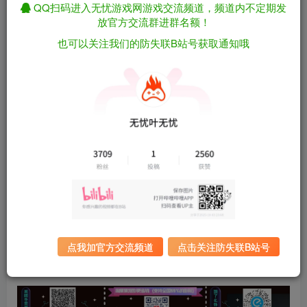
QQ扫码进入无忧游戏网游戏交流频道，频道内不定期发
放官方交流群进群名额！
资源下载
也可以关注我们的防失联B站号获取通知哦
有问题看网站顶部解压运
夸克下载
行教程排查
全站统一解压密码：
迅雷下载
sygu.cc
百度下载
UC下载
游戏大小：
14.5GB
游戏评价：
特别好评
游戏版本：
v1.05
发行日期：
2009 年 2 月 12 日
点我加官方交流频道
点击关注防失联B站号
更新日期：
2025年3月1日