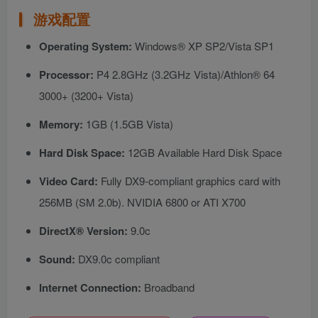
游戏配置
Operating System:
Windows® XP SP2/Vista SP1
Processor:
P4 2.8GHz (3.2GHz Vista)/Athlon® 64
3000+ (3200+ Vista)
Memory:
1GB (1.5GB Vista)
Hard Disk Space:
12GB Available Hard Disk Space
Video Card:
Fully DX9-compliant graphics card with
256MB (SM 2.0b). NVIDIA 6800 or ATI X700
DirectX® Version:
9.0c
Sound:
DX9.0c compliant
Internet Connection:
Broadband