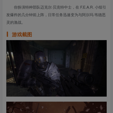
你扮演特种部队迈克尔·贝克特中士，在 F.E.A.R. 小组引
发爆炸的几分钟前上阵，日常任务迅速变为与阿尔玛·韦德恶
灵的激战。
游戏截图