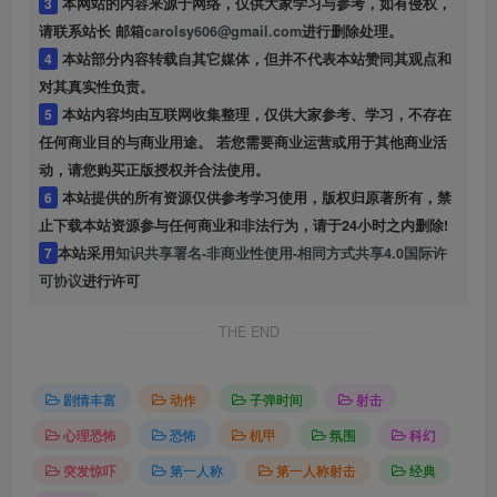
3
本网站的内容来源于网络，仅供大家学习与参考，如有侵权，
请联系站长 邮箱
carolsy606@gmail.com
进行删除处理。
4
本站部分内容转载自其它媒体，但并不代表本站赞同其观点和
对其真实性负责。
5
本站内容均由互联网收集整理，仅供大家参考、学习，不存在
任何商业目的与商业用途。 若您需要商业运营或用于其他商业活
动，请您购买正版授权并合法使用。
6
本站提供的所有资源仅供参考学习使用，版权归原著所有，禁
止下载本站资源参与任何商业和非法行为，请于24小时之内删除!
7
本站采用
知识共享署名-非商业性使用-相同方式共享4.0国际许
可协议
进行许可
THE END
剧情丰富
动作
子弹时间
射击
心理恐怖
恐怖
机甲
氛围
科幻
突发惊吓
第一人称
第一人称射击
经典