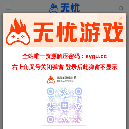
0
1085
30
全站唯一资源解压密码：sygu.cc
极度恐慌2：起源计划/极度恐慌2：重生/F.E.A.R. 2:
Project Origin v1.05 集成简中汉化（汉化）
右上角叉号关闭弹窗 登录后此弹窗不显示
首页
剧情丰富
正文
叶无忧
关注
私信
1个月前更新
极度恐慌2：起源计划/极度恐慌2：重
免费资源
生/F.E.A.R. 2: Project Origin v1.05 集成简中汉化（汉
化）