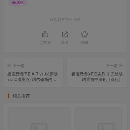
续作
喜欢就支持一下吧
点赞
30
分享
收藏
上一篇
下一篇
极度恐慌/F.E.A.R v1.08原版
极度恐慌3/F.E.A.R. 3 完整版
+DLC撤离点+珀尔修斯的指
内置简中汉化（汉化）
令 集成汉化（汉化）
相关推荐