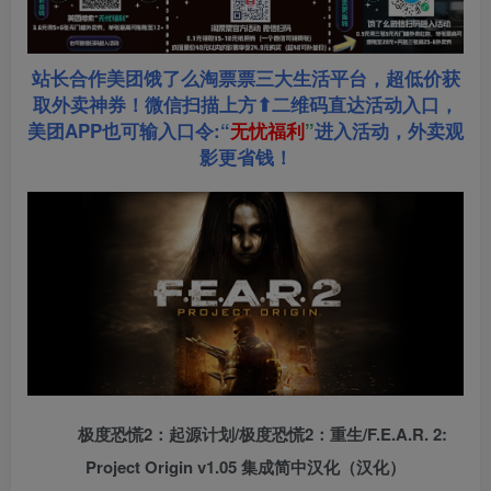
站长合作美团饿了么淘票票三大生活平台，超低价获
取外卖神券！微信扫描上方⬆二维码直达活动入口，
美团APP也可输入口令:“
无忧福利
”
进入活动，外卖观
影更省钱！
极度恐慌2：起源计划/极度恐慌2：重生/F.E.A.R. 2:
Project Origin v1.05 集成简中汉化（汉化）