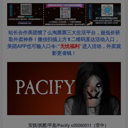
站长合作美团饿了么淘票票三大生活平台，超低价获
取外卖神券！微信扫描上方⬆二维码直达活动入口，
美团APP也可输入口令:“
无忧福利
”
进入活动，外卖观
影更省钱！
安抚/抚慰/平息/Pacify v20260511（官中）