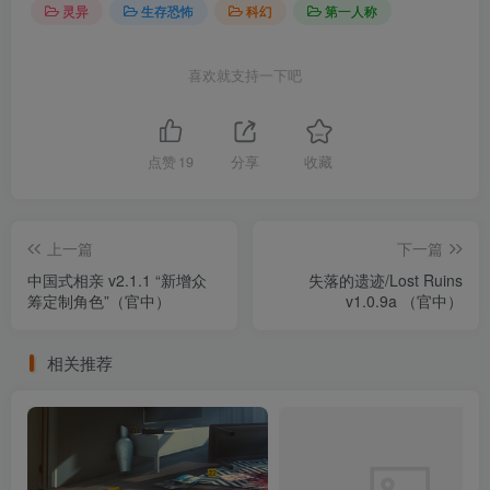
灵异
生存恐怖
科幻
第一人称
喜欢就支持一下吧
点赞
19
分享
收藏
上一篇
下一篇
中国式相亲 v2.1.1 “新增众
失落的遗迹/Lost Ruins
筹定制角色”（官中）
v1.0.9a （官中）
相关推荐