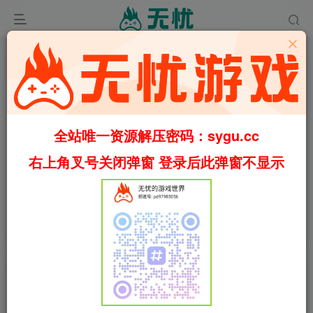
全站唯一资源解压密码：sygu.cc
右上角叉号关闭弹窗 登录后此弹窗不显示
0:00
/
01:22
speed
首页
冒险
正文
0
778
19
安抚/抚慰/平息/Pacify v20260511（官中）
叶无忧
关注
私信
36天前更新