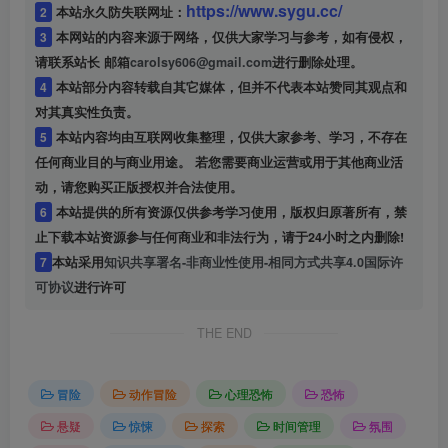
https://www.sygu.cc/
2
本站永久防失联网址：
3
本网站的内容来源于网络，仅供大家学习与参考，如有侵权，
请联系站长 邮箱
carolsy606@gmail.com
进行删除处理。
4
本站部分内容转载自其它媒体，但并不代表本站赞同其观点和
对其真实性负责。
5
本站内容均由互联网收集整理，仅供大家参考、学习，不存在
任何商业目的与商业用途。 若您需要商业运营或用于其他商业活
动，请您购买正版授权并合法使用。
6
本站提供的所有资源仅供参考学习使用，版权归原著所有，禁
止下载本站资源参与任何商业和非法行为，请于24小时之内删除!
7
本站采用
知识共享署名-非商业性使用-相同方式共享4.0国际许
可协议
进行许可
THE END
冒险
动作冒险
心理恐怖
恐怖
悬疑
惊悚
探索
时间管理
氛围