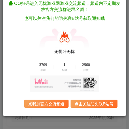
QQ扫码进入无忧游戏网游戏交流频道，频道内不定期发
放官方交流群进群名额！
安抚/抚慰/平息/Pacify v20260511（官中）
免费资源
也可以关注我们的防失联B站号获取通知哦
资源下载
有问题看网站顶部解压运
夸克下载
行教程排查
全站统一解压密码：
迅雷下载
sygu.cc
百度下载
UC下载
游戏大小：
5.3GB
游戏评价：
特别好评
点我加官方交流频道
点击关注防失联B站号
游戏版本：
v20260511
发行日期：
2019 年 2 月 23 日
更新日期：
2025年1月23日