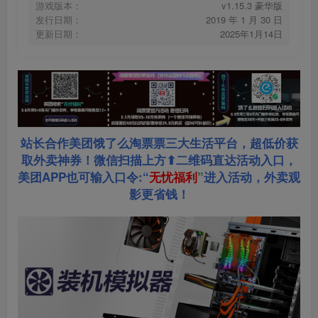
游戏版本：
v1.15.3 豪华版
发行日期：
2019 年 1 月 30 日
更新日期：
2025年1月14日
站长合作美团饿了么淘票票三大生活平台，超低价获
取外卖神券！微信扫描上方⬆二维码直达活动入口，
美团APP也可输入口令:“
无忧福利
”
进入活动，外卖观
影更省钱！