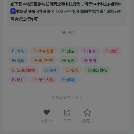
止下载本站资源参与任何商业和非法行为，请于24小时之内删除!
7
本站采用
知识共享署名-非商业性使用-相同方式共享4.0国际许
可协议
进行许可
THE END
休闲
库存管理
建造
拟真
放松
模拟
模拟经营
欢乐
氛围
沉浸式模拟
沙盒
现代
生活模拟
硬件
第一人称
解谜
喜欢就支持一下吧
点赞
27
分享
收藏
6