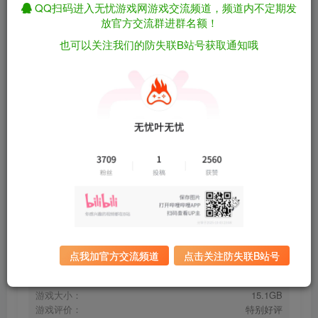
关注
私信
QQ扫码进入无忧游戏网游戏交流频道，频道内不定期发
2个月前更新
放官方交流群进群名额！
也可以关注我们的防失联B站号获取通知哦
电脑装机模拟器/PC Building Simulator
免费资源
v1.15.3 豪华版 包含全DLC 附30级满金币初始存档 （官
中）
资源下载
有问题看网站顶部解压运
夸克下载
行教程排查
全站统一解压密码：
迅雷下载
sygu.cc
百度下载
UC下载
点我加官方交流频道
点击关注防失联B站号
游戏大小：
15.1GB
游戏评价：
特别好评