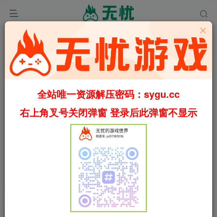
全站唯一资源解压密码：sygu.cc
右上角叉号关闭弹窗 登录后此弹窗不显示
0:00
/
00:49
speed
首页
休闲
正文
4
1472
27
电脑装机模拟器/PC Building Simulator
v1.15.3 豪华版 包含全DLC 附30级满金币初始存
档 （官中）
叶无忧