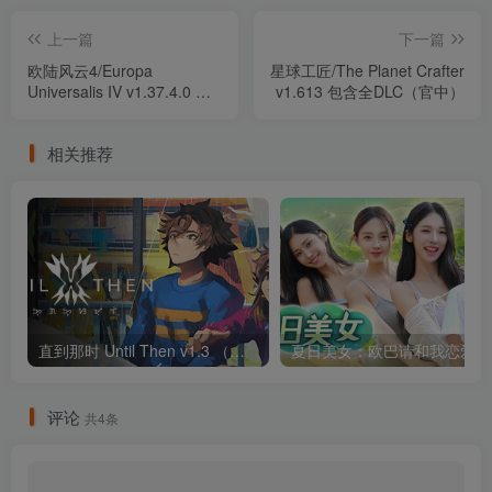
上一篇
下一篇
欧陆风云4/Europa
星球工匠/The Planet Crafter
Universalis IV v1.37.4.0 包
v1.613 包含全DLC（官中）
含全DLC 集成汉化（汉化）
相关推荐
直到那时 Until Then v1.3 （官中）
夏日美
评论
共4条