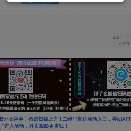
UC下载
2024 年 1
2024
取外卖神券！微信扫描上方⬆二维码直达活动入口，美团AP
利
”
进入活动，外卖观影更省钱！