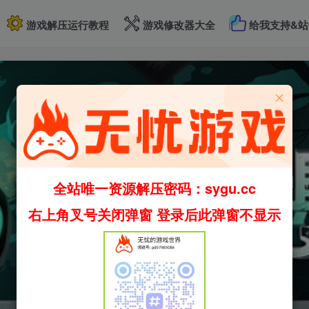
游戏解压运行教程
游戏修改器大全
给我支持&站
全站唯一资源解压密码：sygu.cc
右上角叉号关闭弹窗 登录后此弹窗不显示