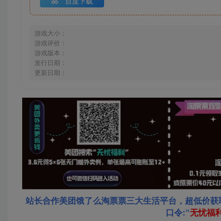
百度下载
游戏大小：
游戏评价：
游戏版本：
发行日期：
更新日期：
站长合作美团饿了么淘票票三大生活平台，超低价获
口令:“
无忧福