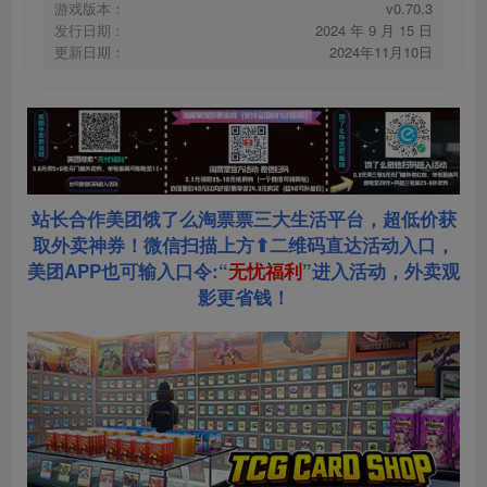
游戏版本：
v0.70.3
发行日期：
2024 年 9 月 15 日
更新日期：
2024年11月10日
站长合作美团饿了么淘票票三大生活平台，超低价获
取外卖神券！微信扫描上方⬆二维码直达活动入口，
美团APP也可输入口令:“
无忧福利
”
进入活动，外卖观
影更省钱！