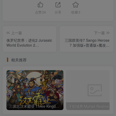
点赞
24
分享
收藏
3
上一篇
下一篇
侏罗纪世界：进化2 Jurassic
三国群英传7 Sango Herose
World Evolution 2
7 加强版+普通版+魔改版
v1.3.1.36069 赠修改器 （官
（官中）
中）
相关推荐
三国志汉末霸业 Three Kingdoms The Last Warlord v1.0.0.4017 集成群英荟萃DLC （官中）
千职