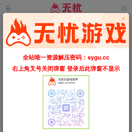
全站唯一资源解压密码：sygu.cc
右上角叉号关闭弹窗 登录后此弹窗不显示
0:00
/
01:14
speed
首页
休闲
正文
0
1983
24
TCG卡牌商店模拟器/卡牌集换商店模拟器/TCG
卡牌店模拟器/TCG Card Shop Simulator
v0.70.3（官中）
叶无忧