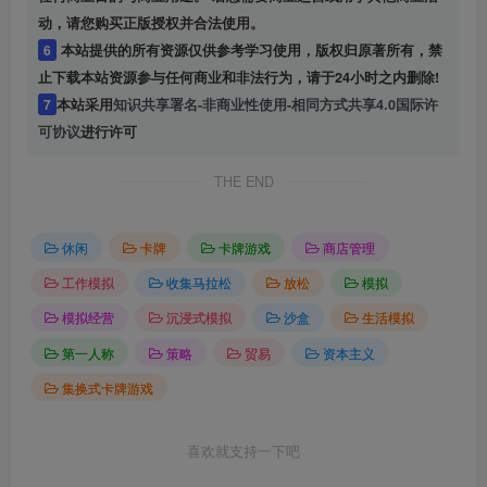
动，请您购买正版授权并合法使用。
6
本站提供的所有资源仅供参考学习使用，版权归原著所有，禁
止下载本站资源参与任何商业和非法行为，请于24小时之内删除!
7
本站采用
知识共享署名-非商业性使用-相同方式共享4.0国际许
可协议
进行许可
THE END
休闲
卡牌
卡牌游戏
商店管理
工作模拟
收集马拉松
放松
模拟
模拟经营
沉浸式模拟
沙盒
生活模拟
第一人称
策略
贸易
资本主义
集换式卡牌游戏
喜欢就支持一下吧