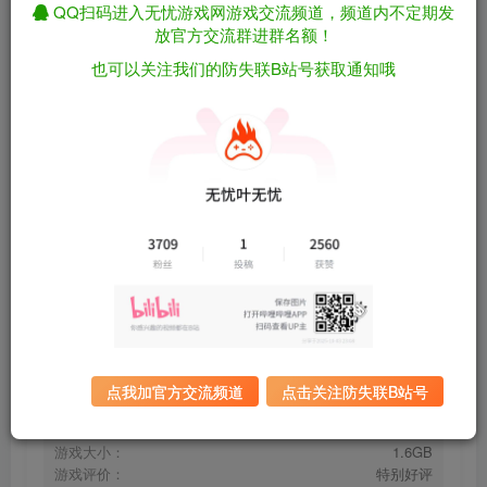
关注
私信
QQ扫码进入无忧游戏网游戏交流频道，频道内不定期发
1个月前更新
放官方交流群进群名额！
也可以关注我们的防失联B站号获取通知哦
TCG卡牌商店模拟器/卡牌集换商店模拟器/TCG
免费资源
卡牌店模拟器/TCG Card Shop Simulator v0.70.3（官
中）
资源下载
有问题看网站顶部解压运
夸克下载
行教程排查
全站统一解压密码：
迅雷下载
sygu.cc
百度下载
UC下载
点我加官方交流频道
点击关注防失联B站号
游戏大小：
1.6GB
游戏评价：
特别好评