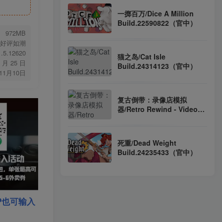
一掷百万/Dice A Million
Build.22590822（官中）
972MB
好评如潮
1.5.12620
猫之岛/Cat Isle
2 月 25 日
Build.24314123（官中）
年11月10日
复古倒带：录像店模拟
器/Retro Rewind - Video
Store Simulator
Build.22655875（官中）
死重/Dead Weight
Build.24235433（官中）
P也可输入