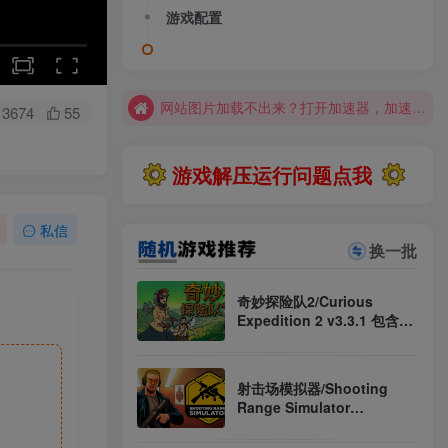
大部分游戏解压安装问题可通过网站首页运行教程排查解决
游戏配置
全站资源解压密码：sygu.cc
网站图片加载不出来？打开加速器，加速steam，清空浏览器缓存试试
网站图片加载不出来？打开加速器，加速steam，清空浏览器缓存试试
3674
55
求游戏、游戏补档、资源反馈请去网站首页更新征集留言，其他界面响应不及时
游戏解压运行问题点我
大部分游戏解压安装问题可通过网站首页运行教程排查解决
全站资源解压密码：sygu.cc
私信
换一批
奇妙探险队2/Curious
Expedition 2 v3.3.1 包含全
DLC（官中）
射击场模拟器/Shooting
Range Simulator
Build.22930527（官中）