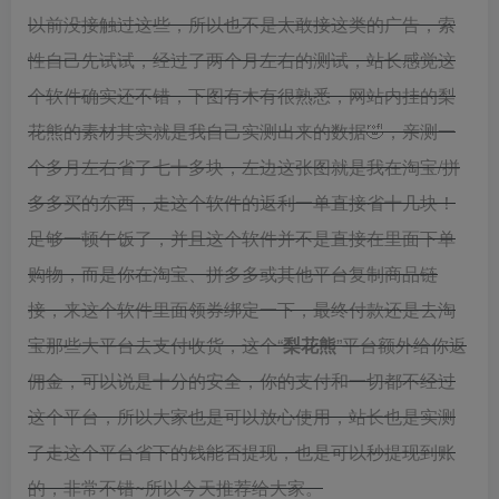
以前没接触过这些，所以也不是太敢接这类的广告，索
性自己先试试，经过了两个月左右的测试，站长感觉这
个软件确实还不错，下图有木有很熟悉，网站内挂的梨
花熊的素材其实就是我自己实测出来的数据🤣，亲测一
个多月左右省了七十多块，左边这张图就是我在淘宝/拼
多多买的东西，走这个软件的返利一单直接省十几块！
足够一顿午饭了，并且这个软件并不是直接在里面下单
购物，而是你在淘宝、拼多多或其他平台复制商品链
接，来这个软件里面领券绑定一下，最终付款还是去淘
宝那些大平台去支付收货，这个“
梨花熊
”平台额外给你返
佣金，可以说是十分的安全，你的支付和一切都不经过
这个平台，所以大家也是可以放心使用，站长也是实测
了走这个平台省下的钱能否提现，也是可以秒提现到账
的，非常不错~所以今天推荐给大家。