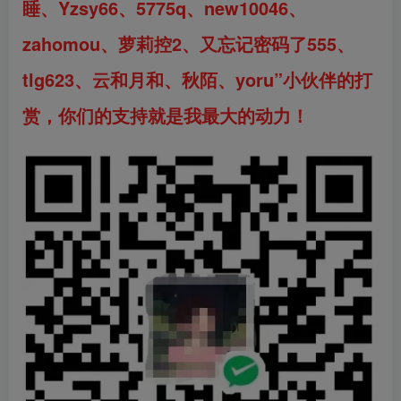
睡、Yzsy66、5775q、new10046、
zahomou
、萝莉控2、又忘记密码了555、
tlg623、云和月和、秋陌
、
yoru”小伙伴的打
赏，你们的支持就是我最大的动力！