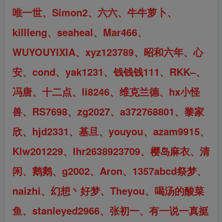
唯一世
、
Simon2、
六六、
牛牛萝卜、
killleng
、
seaheal
、
Mar466、
WUYOUYIXIA、xyz123789、昭和六年、心
安、cond、yak1231、钱钱钱111、RKK–、
冯唐
、
十二点、
li8246
、
维克兰德
、
hx小怪
兽
、RS7698、zg2027、a372768801、黎家
欣、hjd2331
、
基旦
、
youyou
、
azam9915、
Klw201229
、
lhr2638923709
、
樱岛麻衣、清
闲、鹅鹅、
g2002
、
Aron、
1357abcd祭梦、
naizhi、幻想丶好梦、
Theyou
、
喝汤的酸菜
鱼
、
stanleyed2966
、
张初一、有一说一真挺