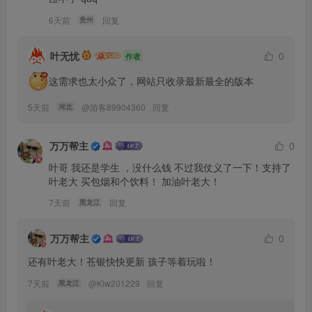
6天前
回复
贵州
叶无忧
0
作者
这需求也太小众了，网站只收录最新最全的版本
5天前
@
游客89904360
回复
河北
万万帮主
0
叶哥 我还是学生 ，没什么钱 不过我仗义了一下！支持了
叶老大 买包烟和个饮料！ 加油叶老大！
7天前
回复
黑龙江
万万帮主
0
还有叶老大！苍银快快更新 孩子等着玩啦！
7天前
@
Klw201229
回复
黑龙江