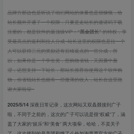
品牌方那边也是听说了咱们网站的体量也是很慷慨，给
站长额外开通了一个权限，只要是走站长的邀请码下载
注册的，都是软件的最顶级VIP：
“黑金团长”
的特权，享
受最高点的返利和拉人分成~站长这里的权限也是拉一个
人可以获得三元的奖励还有后续返点的一些分成，所
以，如果你是一个学生党，想购物省钱，又因囊中羞
涩，还想支持一下站长，那站长推荐你使用这个软件购
物，你省钱站长也能有一些微薄的收入，站长在这里跪
谢大家啦😛~
2025/5/14
深夜日常记录，这次网站又双叒叕接到广子
啦，不同于之前的，这次的广子可以说是很“权威”了，涵
盖了大家的“娱乐”和“美食” 两大项🤪，哈哈，不卖关子
了，这次接到的是美团和饿了么外加淘票票官方的广子