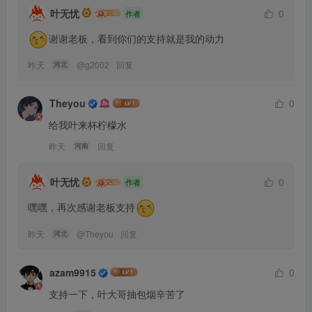
叶无忧
0
作者
谢谢老板，看到你们的支持就是我的动力
昨天
@
g2002
回复
河北
Theyou
0
给我叶来杯柠檬水
昨天
回复
河南
叶无忧
0
作者
嘿嘿，再次感谢老板支持
昨天
@
Theyou
回复
河北
azam9915
0
支持一下，叶大哥抽包烟辛苦了