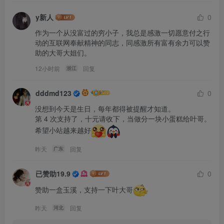
y新人
0
作为一个从没富过的穷小子，我总是感激一切愿意付之行
动的互联网奉献精神的同志，同感激所有富有余力可以赞
助的大哥大姐们。
12小时前
回复
浙江
dddmd123
0
没想到今天是生日，每年都得被提醒才知道。

第 4 次支持了，十元请收下，当做分一块小蛋糕给叶哥。
希望小站越来越好
昨天
回复
广东
已赞助19.9
0
赞助一盒玉溪，支持一下叶大哥
昨天
回复
河北