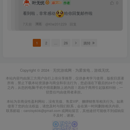
叶无忧
0
作者
看到啦，非常感动
给你回复邮件啦
7天前
@
Klw201229
回复
河北
1
2
…
26
跳转
Copyright © 2024 ·
无忧游戏网
· 为爱发电，游戏无忧.
本站内容均由第三方用户自行上传分享推荐，仅供参考学习使用，版权归原著
所有，禁止下载本站资源参与商业和非法行为，您必须在下载后的24个小时
之内，从您的电脑/手机中彻底删除上述内容！若由于商用引起版权纠纷，一
切责任均由使用者承担。
本站为非商业性盈利网站，没有充值、售卖VIP、捆绑销售等相关行为。如果
侵害了您的合法权益，请您及时与我们联系，会在第一时间删除相关内容。
联系邮箱：carolsy606@gmail.com 或网站留言，其他途径可能收不到或响应
不及时，谢谢。