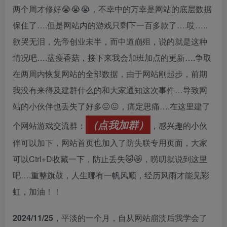
两个周才修好😭😭😭，不幸中的万幸是网站的底层数据
保住了….但是网站内的游戏只剩下一百多款了….哎…..
欲哭无泪，先帝创业未半，而中道崩殂，说的就是这种
情况吧….蓝瘦香菇，接下来我会加班加点的更新….争取
在两周内恢复网站的全部数据，由于网站刚起步，前期
我没有来得及建群什么的和大家通知这次事件…导致网
站的小伙伴也丢失了好多😖😖，痛定思痛….在这里建了
（点我加群）
个网站游戏交流群：
，感兴趣的小伙
伴可以加下，网站首页也加入了防失联专用页面，大家
可以Ctrl+D收藏一下，防止丢失😿😿，唠叨就说到这里
吧….重整旗鼓，人生哪有一帆风顺，经历风雨才能见彩
虹，加油！！
2024/11/25
，平淡的一个月，自从网站崩溃后我学会了