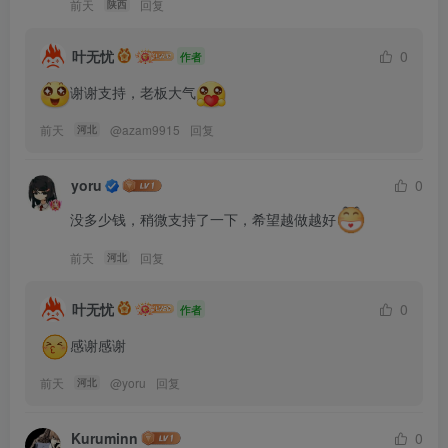
前天
回复
陕西
叶无忧
0
作者
谢谢支持，老板大气
前天
@
azam9915
回复
河北
yoru
0
没多少钱，稍微支持了一下，希望越做越好
前天
回复
河北
叶无忧
0
作者
感谢感谢
前天
@
yoru
回复
河北
Kuruminn
0