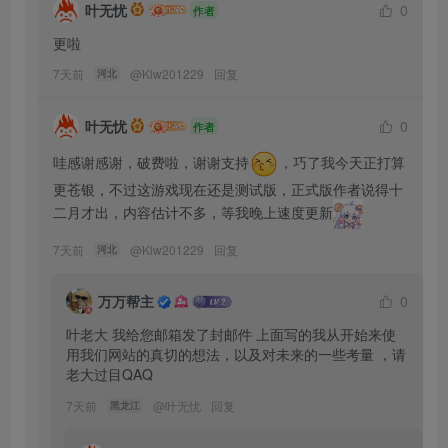
叶无忧
0
作者
更啦
7天前
@
Klw201229
回复
河北
叶无忧
0
作者
哇感谢感谢，破费啦，谢谢支持
，巧了我今天正打算
更苍银，不过这游戏现在还是测试版，正式版作者说得十
二月才出，内容估计不多，等我晚上速度更新
7天前
@
Klw201229
回复
河北
万万帮主
0
叶老大 我给您邮箱发了封邮件 上面写的我从开始来使
用我们网站的真切的想法，以及对未来的一些考量 ，请
老大过目QAQ
7天前
@
叶无忧
回复
黑龙江