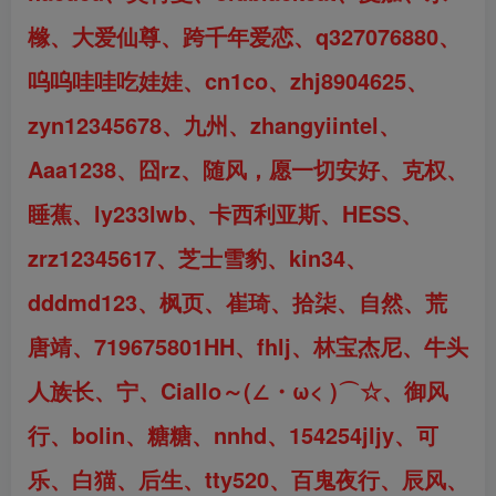
橼、
大爱仙尊、
跨千年爱恋
、
q327076880
、
呜呜哇哇
吃娃娃、cn1co
、zhj8904625、
zyn12345678、
九州、
zhangyiintel、
Aaa1238、囧rz、随风，愿一切安好、克权
、
睡蕉、ly233lwb、
卡西利亚斯、HESS
、
zrz12345617
、
芝士雪豹
、
kin34
、
dddmd123、
枫页
、
崔琦、
拾柒、自然、荒
唐靖、719675801HH、
fhlj、
林宝杰尼、牛头
人族长、宁、Ciallo～(∠・ω< )⌒☆、御风
行
、
bolin、糖糖、nnhd、154254jljy、可
乐、白猫、
后生、
tty520
、
百鬼夜行、
辰风
、