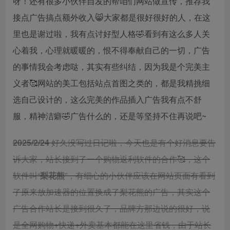
呀！还有很多小伙伴自发的帮咱们网站做宣传，推荐我
接点广告搞点额外收入😸大家都是很好很好的人，在这
里也是谢过啦，我有点讨好型人格🤣看到有这么多人关
心着我，心理就暖暖的，恨不得奉献自己的一切，广告
的事情我会考虑哒，其实有些纠结，因为我是个完美主
义者🥰网站的美工包括站点首图之类的，都是我精挑细
选自己设计的，这么完美的作品插入广告我有点不舒
服，精神洁癖🤣广告什么的，还是等坚持不住再说吧~
2025/2/24
好久没写过日记啦，今天也是有个好消息要告
诉大家，站长接到了一个购物返利软件的合作🥰，这个
软件叫“
梨花熊
”，有细心的小伙伴应该在网站页面有看到
了原来放加速器的位置换成了梨花熊的广告，其实这个
广告合作站长是接到很久了，品牌方那边说的很好，说
是全网购物+快递+外卖基本都能在这里省钱，由于站长