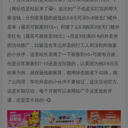
（网站也是站起来了😹）这次的广子也是实打实的帮大
家省钱，分别是美团的超低价3.6元可买5×6张无门槛外
卖券（最高可膨胀到12+）和饿了么0.9购买3张无门槛外
卖红包（最高可膨胀至28元）+另送3张满25-6的外卖券
的活动推广，比较适合常点外卖的打工人和没时间做饭
的小伙伴，这里站长亲测了一下膨胀到10+可能有点难，
但是日常膨胀到7-10还是没问题的，以美团为例3.6元买
的券为例，就按最低膨胀算，都用掉也能省下42块，饿
了么同理，常吃外卖的小伙伴不要错过，这次活动官方
说是长期活动，每个月都可以来网站广子这里低价开
通，还是蛮不错的~😋