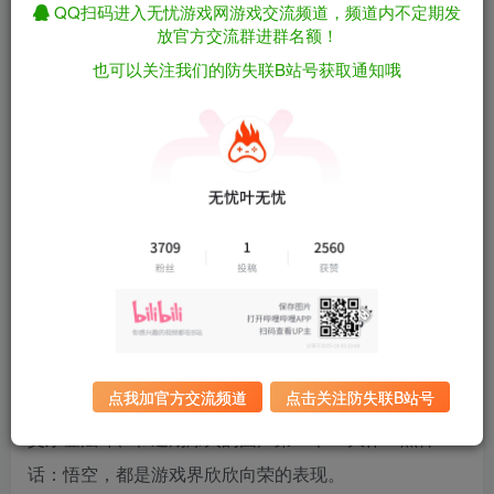
QQ扫码进入无忧游戏网游戏交流频道，频道内不定期发
本站永久为大家分享各类游戏资源，免费为大家服务。
放官方交流群进群名额！
站长会每日不定时更新网站内容、对网站内容进行维
也可以关注我们的防失联B站号获取通知哦
护，为爱发电是一件很耗费精力的事，喜欢的小伙伴欢
迎常来看看吖，有能力的小伙伴也欢迎赞助，你们的陪
伴就是我更新的最大动力🥳。
个人介绍
作为一名从红白机年代就开始接触游戏直到参与工作的
玩家，站长也算是一个资深的游戏爱好者了，从一开始
的超级玛丽、松鼠大战、雪人兄弟等红白机的像素游
戏，到后续随着科技发展游戏制作组的技术力提升，出
点我加官方交流频道
点击关注防失联B站号
现了越来越多的大作，例如游戏史上鼎鼎有名的GTA5、
艾尔登法环、和近期爆火的国产第一个3a大作：黑神
话：悟空，都是游戏界欣欣向荣的表现。